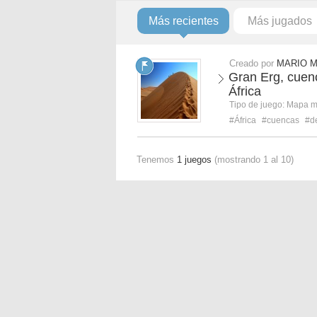
Más recientes
Más jugados
Creado por
MARIO 
Gran Erg, cuenc
África
Tipo de juego:
Mapa 
#África
#cuencas
#d
Tenemos
1 juegos
(mostrando 1 al 10)