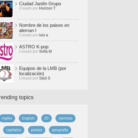
Ciudad Jardín Grupo
Creado por
Horizon T
Nombre de los paises en
aleman I
Creado por
luis a
ASTRO K-pop
Creado por
Sofía M
Equipos de la LMB (por
localización)
Creado por
Saúl S
rending topics
inglés
English
20
ciencias
capitales
países
geografía