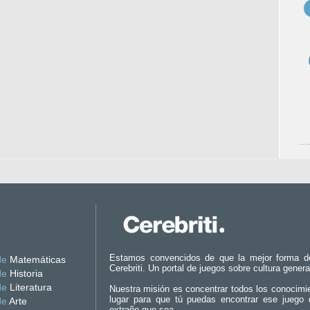
Estamos convencidos de que la mejor forma d
de
Matemáticas
Cerebriti. Un portal de juegos sobre cultura genera
de
Historia
de
Literatura
Nuestra misión es concentrar todos los conocimi
lugar para que tú puedas encontrar ese juego 
de
Arte
extraño que sea.