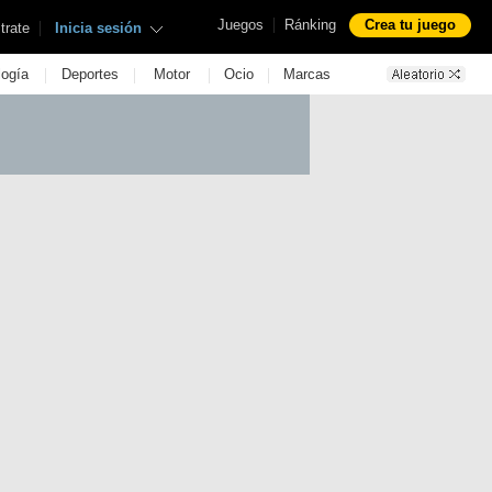
|
Juegos
Ránking
Crea tu juego
|
trate
Inicia sesión
|
|
|
|
logía
Deportes
Motor
Ocio
Marcas