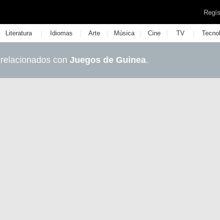
Regís
|
|
|
|
|
|
Literatura
Idiomas
Arte
Música
Cine
TV
Tecno
 relacionados con
Juegos de Guinea
.