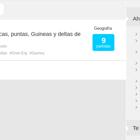
Ah
M
Geografía
as, puntas, Guineas y deltas de
9
partidas
mudo
eltas
#Gran Erg
#Guinea
Te