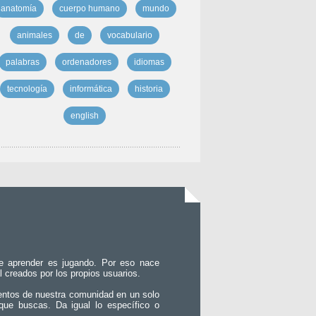
anatomía
cuerpo humano
mundo
animales
de
vocabulario
palabras
ordenadores
idiomas
tecnología
informática
historia
english
e aprender es jugando. Por eso nace
l creados por los propios usuarios.
entos de nuestra comunidad en un solo
que buscas. Da igual lo específico o