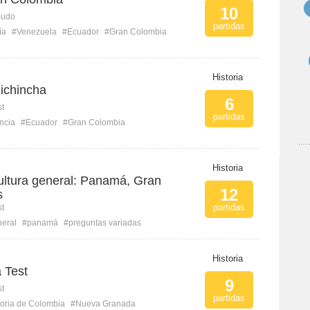
10
mudo
partidas
ía
#Venezuela
#Ecuador
#Gran Colombia
Historia
Pichincha
6
st
partidas
ncia
#Ecuador
#Gran Colombia
Historia
ultura general: Panamá, Gran
12
s
partidas
st
neral
#panamá
#preguntas variadas
Historia
 Test
9
st
partidas
toria de Colombia
#Nueva Granada