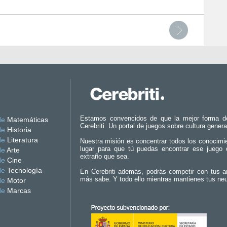
Estamos convencidos de que la mejor forma d
de
Matemáticas
Cerebriti. Un portal de juegos sobre cultura genera
de
Historia
de
Literatura
Nuestra misión es concentrar todos los conocimi
lugar para que tú puedas encontrar ese juego 
de
Arte
extraño que sea.
de
Cine
de
Tecnología
En Cerebriti además, podrás competir con tus a
más sabe. Y todo ello mientras mantienes tus ne
de
Motor
de
Marcas