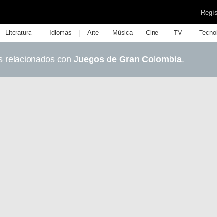
Regís
|
|
|
|
|
|
Literatura
Idiomas
Arte
Música
Cine
TV
Tecno
s relacionados con
Juegos de Gran Colombia
.