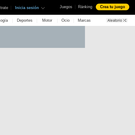
|
Juegos
Ránking
Crea tu juego
|
trate
Inicia sesión
|
|
|
|
logía
Deportes
Motor
Ocio
Marcas