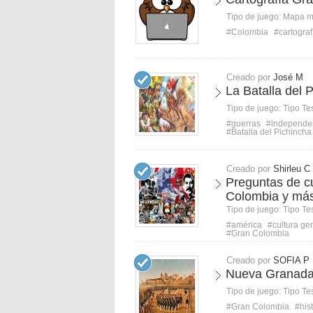
Tipo de juego:
Mapa 
#Colombia
#cartograf
Creado por
José M
La Batalla del 
Tipo de juego:
Tipo Te
#guerras
#independe
#Batalla del Pichincha
Creado por
Shirleu C
Preguntas de c
Colombia y má
Tipo de juego:
Tipo Te
#américa
#cultura ge
#Gran Colombia
Creado por
SOFIA P
Nueva Granada
Tipo de juego:
Tipo Te
#Gran Colombia
#his