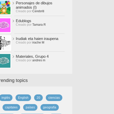
Personajes de dibujos
animados (I)
Creado por
Cerebriti
Edublogs
Creado por
Tamara R
Irudiak eta haien iraupena
Creado por
irache M
Materiales, Grupo 4
Creado por
andres m
rending topics
inglés
English
20
ciencias
capitales
países
geografía