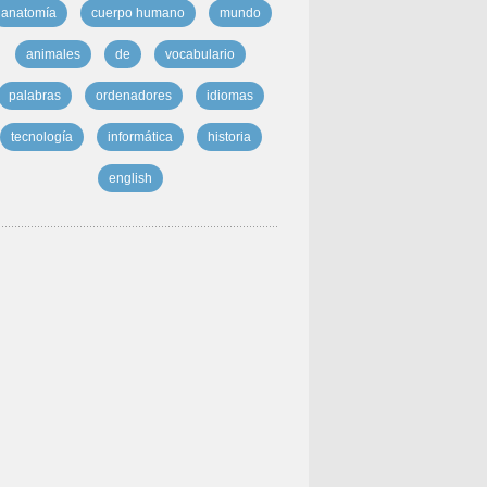
anatomía
cuerpo humano
mundo
animales
de
vocabulario
palabras
ordenadores
idiomas
tecnología
informática
historia
english