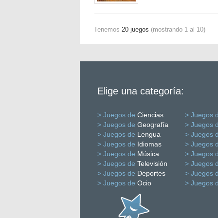
Tenemos
20 juegos
(mostrando 1 al 10)
Elige una categoría:
> Juegos de
Ciencias
> Juegos 
> Juegos de
Geografía
> Juegos 
> Juegos de
Lengua
> Juegos 
> Juegos de
Idiomas
> Juegos 
> Juegos de
Música
> Juegos 
> Juegos de
Televisión
> Juegos 
> Juegos de
Deportes
> Juegos 
> Juegos de
Ocio
> Juegos 