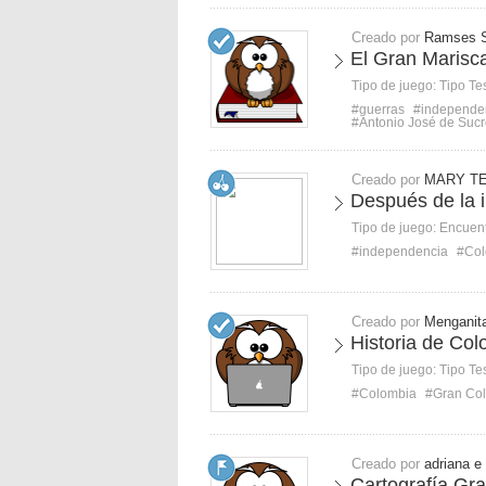
Creado por
Ramses 
El Gran Marisca
Tipo de juego:
Tipo Te
#guerras
#independe
#Antonio José de Suc
Creado por
MARY T
Después de la 
Tipo de juego:
Encuent
#independencia
#Col
Creado por
Menganit
Historia de Co
Tipo de juego:
Tipo Te
#Colombia
#Gran Co
Creado por
adriana e
Cartografía Gr