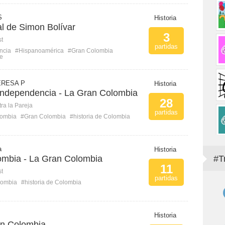
S
Historia
l de Simon Bolívar
3
st
partidas
ncia
#Hispanoamérica
#Gran Colombia
re
ERESA P
Historia
independencia - La Gran Colombia
28
ra la Pareja
partidas
ombia
#Gran Colombia
#historia de Colombia
a
Historia
lombia - La Gran Colombia
#T
11
st
partidas
lombia
#historia de Colombia
Historia
an Colombia