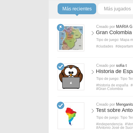
Más recientes
Más jugados
Creado por
MARIA G
Gran Colombia 
Tipo de juego:
Mapa 
#ciudades
#departam
Creado por
sofia t
Historia de Es
Tipo de juego:
Tipo Te
#historia de españa
#
#Gran Colombia
Creado por
Menganit
Test sobre Anto
Tipo de juego:
Tipo Te
#independencia
#Ven
#Antonio José de Suc