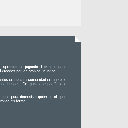
e aprender es jugando. Por eso nace
l creados por los propios usuarios.
entos de nuestra comunidad en un solo
que buscas. Da igual lo específico o
migos para demostrar quién es el que
uronas en forma.