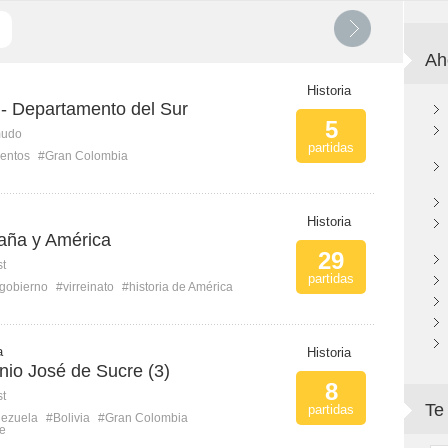
Ah
Historia
- Departamento del Sur
5
mudo
partidas
entos
#Gran Colombia
Historia
paña y América
29
st
partidas
gobierno
#virreinato
#historia de América
a
Historia
nio José de Sucre (3)
8
st
Te
partidas
ezuela
#Bolivia
#Gran Colombia
re