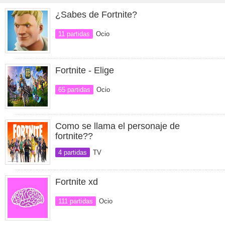
¿Sabes de Fortnite?
11 partidas
Ocio
Fortnite - Elige
65 partidas
Ocio
Como se llama el personaje de
fortnite??
4 partidas
TV
Fortnite xd
111 partidas
Ocio