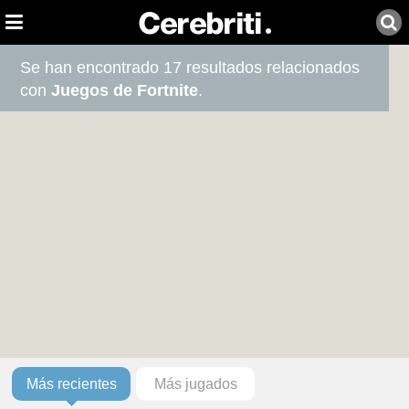
Se han encontrado 17 resultados relacionados
con
Juegos de Fortnite
.
Más recientes
Más jugados