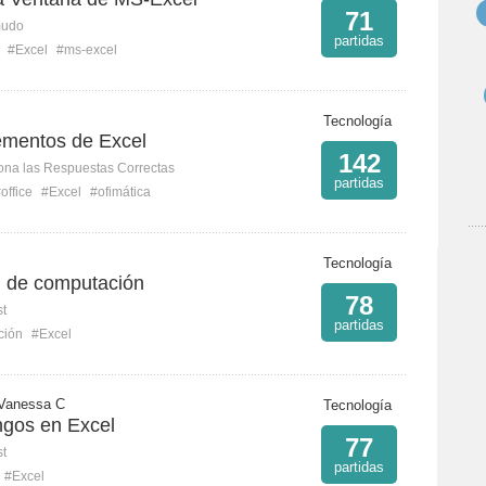
71
mudo
partidas
#Excel
#ms-excel
Tecnología
ementos de Excel
142
ona las Respuestas Correctas
partidas
office
#Excel
#ofimática
Tecnología
 de computación
78
st
partidas
ción
#Excel
 Vanessa C
Tecnología
ngos en Excel
77
st
partidas
#Excel