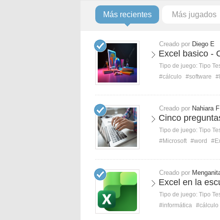
Más recientes
Más jugados
Creado por
Diego E
Excel basico - 
Tipo de juego:
Tipo Te
#cálculo
#software
#
Creado por
Nahiara F
Cinco pregunta
Tipo de juego:
Tipo Te
#Microsoft
#word
#E
Creado por
Menganit
Excel en la esc
Tipo de juego:
Tipo Te
#informática
#cálculo