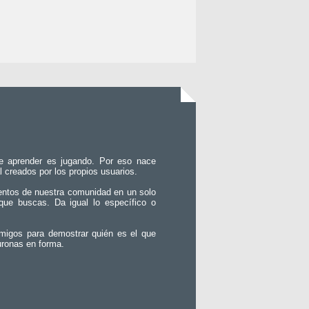
e aprender es jugando. Por eso nace
l creados por los propios usuarios.
entos de nuestra comunidad en un solo
que buscas. Da igual lo específico o
migos para demostrar quién es el que
uronas en forma.