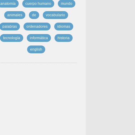
anatomía
cuerpo humano
mundo
animales
de
vocabulario
palabras
ordenadores
idiomas
tecnología
informática
historia
english