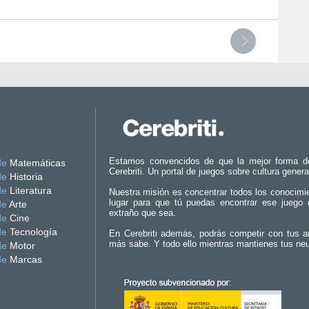
Estamos convencidos de que la mejor forma d
de
Matemáticas
Cerebriti. Un portal de juegos sobre cultura genera
de
Historia
de
Literatura
Nuestra misión es concentrar todos los conocimi
lugar para que tú puedas encontrar ese juego 
de
Arte
extraño que sea.
de
Cine
de
Tecnología
En Cerebriti además, podrás competir con tus a
más sabe. Y todo ello mientras mantienes tus ne
de
Motor
de
Marcas