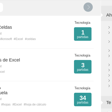
Ah
Tecnología
Celdas
1
st
partidas
Microsoft
#Excel
#celdas
Tecnología
s de Excel
3
st
partidas
xcel
a
Tecnología
uela
34
st
Te
partidas
#hojas
#Excel
#hoja de cálculo