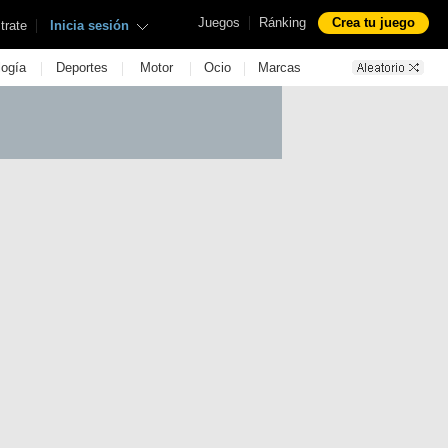
|
Juegos
Ránking
Crea tu juego
|
trate
Inicia sesión
|
|
|
|
logía
Deportes
Motor
Ocio
Marcas