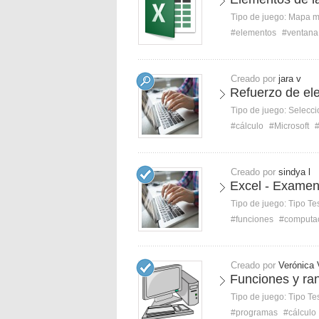
Tipo de juego:
Mapa 
#elementos
#ventana
Creado por
jara v
Refuerzo de el
Tipo de juego:
Selecci
#cálculo
#Microsoft
#
Creado por
sindya l
Excel - Examen
Tipo de juego:
Tipo Te
#funciones
#computa
Creado por
Verónica
Funciones y ra
Tipo de juego:
Tipo Te
#programas
#cálculo