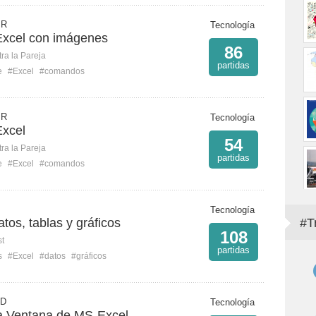
 R
Tecnología
xcel con imágenes
86
ra la Pareja
partidas
e
#Excel
#comandos
 R
Tecnología
xcel
54
ra la Pareja
partidas
e
#Excel
#comandos
Tecnología
tos, tablas y gráficos
#T
108
st
partidas
s
#Excel
#datos
#gráficos
 D
Tecnología
a Ventana de MS-Excel