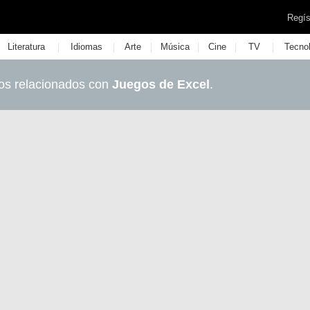
Regís
|
|
|
|
|
|
Literatura
Idiomas
Arte
Música
Cine
TV
Tecno
os relacionados con
Juegos de Excel
.