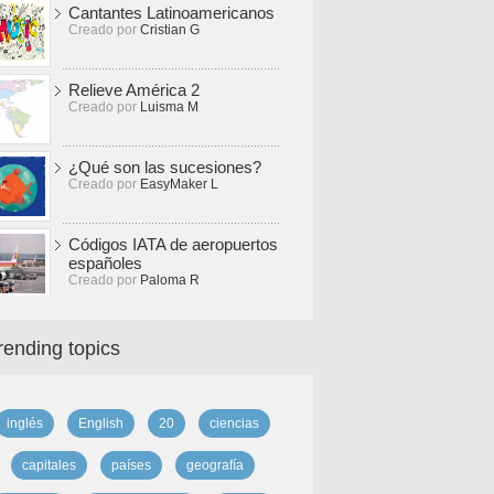
Cantantes Latinoamericanos
Creado por
Cristian G
Relieve América 2
Creado por
Luisma M
¿Qué son las sucesiones?
Creado por
EasyMaker L
Códigos IATA de aeropuertos
españoles
Creado por
Paloma R
rending topics
inglés
English
20
ciencias
capitales
países
geografía