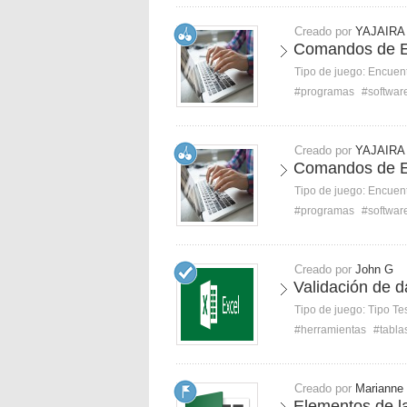
Creado por
YAJAIRA
Comandos de E
Tipo de juego:
Encuent
#programas
#softwar
Creado por
YAJAIRA
Comandos de E
Tipo de juego:
Encuent
#programas
#softwar
Creado por
John G
Validación de da
Tipo de juego:
Tipo Te
#herramientas
#tabla
Creado por
Marianne
Elementos de l