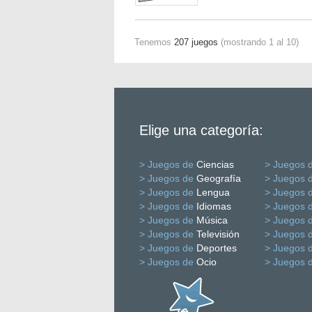
Tenemos
207 juegos
(mostrando 1 al 10)
Elige una categoría:
> Juegos de
Ciencias
> Juegos 
> Juegos de
Geografía
> Juegos 
> Juegos de
Lengua
> Juegos 
> Juegos de
Idiomas
> Juegos 
> Juegos de
Música
> Juegos 
> Juegos de
Televisión
> Juegos 
> Juegos de
Deportes
> Juegos 
> Juegos de
Ocio
> Juegos 