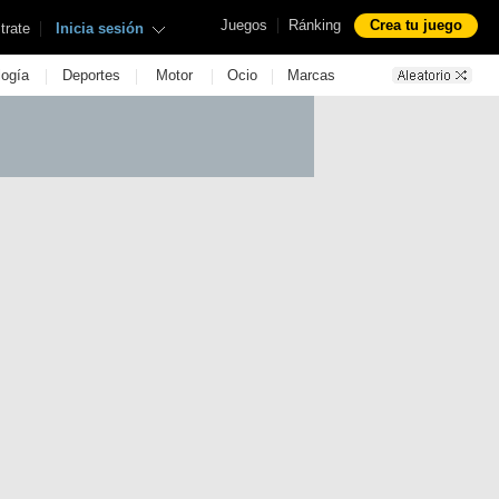
|
Juegos
Ránking
Crea tu juego
|
trate
Inicia sesión
|
|
|
|
logía
Deportes
Motor
Ocio
Marcas