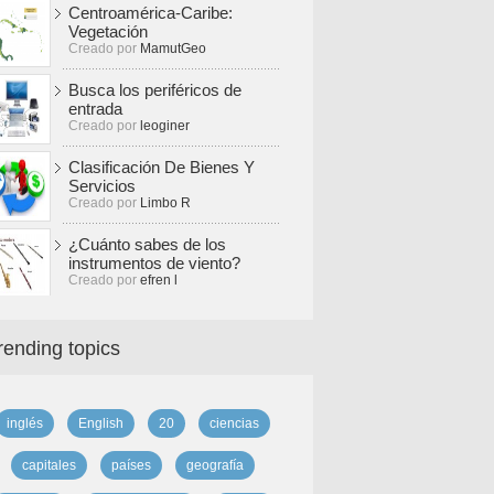
Centroamérica-Caribe:
Vegetación
Creado por
MamutGeo
Busca los periféricos de
entrada
Creado por
leoginer
Clasificación De Bienes Y
Servicios
Creado por
Limbo R
¿Cuánto sabes de los
instrumentos de viento?
Creado por
efren l
rending topics
inglés
English
20
ciencias
capitales
países
geografía