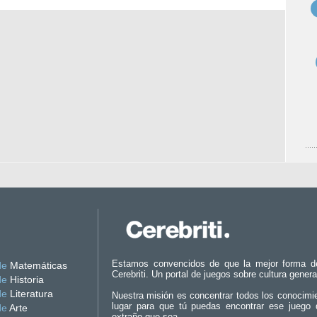
Estamos convencidos de que la mejor forma d
de
Matemáticas
Cerebriti. Un portal de juegos sobre cultura genera
de
Historia
de
Literatura
Nuestra misión es concentrar todos los conocimi
lugar para que tú puedas encontrar ese juego 
de
Arte
extraño que sea.