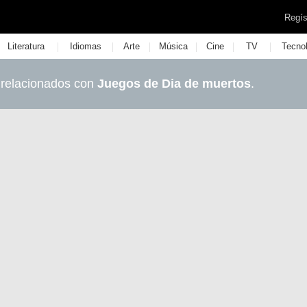
Regís
|
|
|
|
|
|
Literatura
Idiomas
Arte
Música
Cine
TV
Tecno
 relacionados con
Juegos de Dia de muertos
.