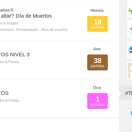
arlota R
Historia
 altar? Día de Muertos
18
ca la Imagen
partidas
#méxico
#Festividades
#Dia de muertos
Arte
OS NIVEL 3
38
ra la Pareja
partidas
Ocio
TOS
#T
1
ra la Pareja
partidas