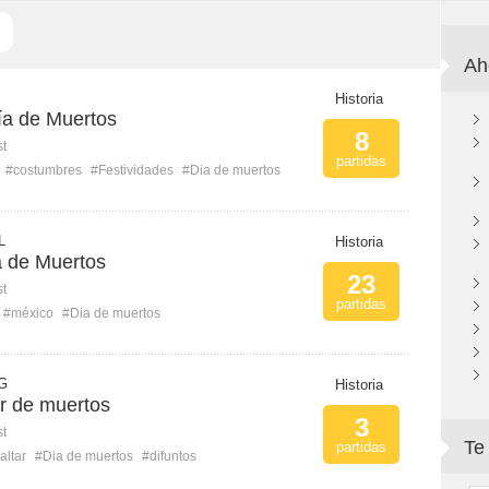
Ah
Historia
ía de Muertos
8
st
partidas
#costumbres
#Festividades
#Dia de muertos
L
Historia
a de Muertos
23
st
partidas
#méxico
#Dia de muertos
G
Historia
ar de muertos
3
st
Te
partidas
altar
#Dia de muertos
#difuntos