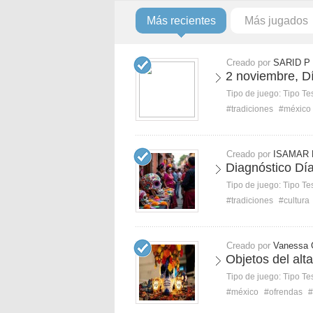
Más recientes
Más jugados
Creado por
SARID P
2 noviembre, D
Tipo de juego:
Tipo Te
#tradiciones
#méxico
Creado por
ISAMAR 
Diagnóstico Dí
Tipo de juego:
Tipo Te
#tradiciones
#cultura
Creado por
Vanessa 
Objetos del alt
Tipo de juego:
Tipo Te
#méxico
#ofrendas
#