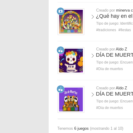
Creado por
minerva c
¿Qué hay en el
Tipo de juego:
Identifi
#tradiciones
#fiestas
Creado por
Aldo Z
DÍA DE MUERT
Tipo de juego:
Encuent
#Dia de muertos
Creado por
Aldo Z
DÍA DE MUER
Tipo de juego:
Encuent
#Dia de muertos
Tenemos
6 juegos
(mostrando 1 al 10)