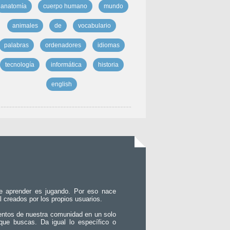
anatomía
cuerpo humano
mundo
animales
de
vocabulario
palabras
ordenadores
idiomas
tecnología
informática
historia
english
e aprender es jugando. Por eso nace
l creados por los propios usuarios.
entos de nuestra comunidad en un solo
que buscas. Da igual lo específico o