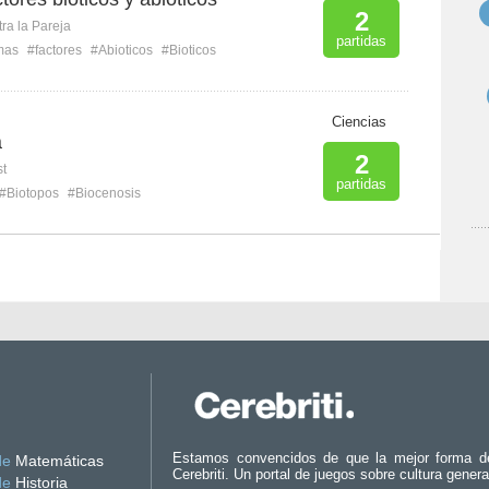
2
ra la Pareja
partidas
mas
#factores
#Abioticos
#Bioticos
Ciencias
a
2
st
partidas
#Biotopos
#Biocenosis
Estamos convencidos de que la mejor forma d
de
Matemáticas
Cerebriti. Un portal de juegos sobre cultura genera
de
Historia