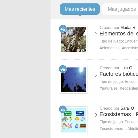
Más recientes
Más jugados
Creado por
Madai R
Elementos del e
Tipo de juego:
Encuent
#elementos
#ecosist
Creado por
Luis G
Factores biótic
Tipo de juego:
Encuent
#naturales
#ecosiste
Creado por
Sarai Q
Ecosistemas - F
Tipo de juego:
Encuent
#ecosistemas
#Abioti