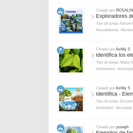
Creado por
ROSALIN
Exploradores de
Tipo de juego:
Encuent
#ecosistemas
#factor
Creado por
Ashlly S
Identifica los e
Tipo de juego:
Mapa 
#elementos
#ecologí
Creado por
Ashlly S
Identifica - Ele
Tipo de juego:
Encuent
#naturales
#ecología
Creado por
yoseph
Ejemplos de fac