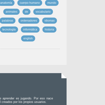
anatomía
cuerpo humano
mundo
animales
de
vocabulario
palabras
ordenadores
idiomas
tecnología
informática
historia
english
e aprender es jugando. Por eso nace
l creados por los propios usuarios.