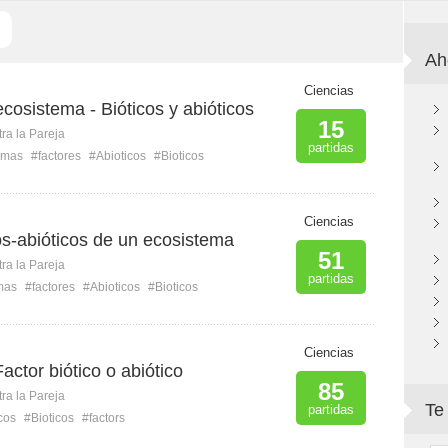
Ah
Ciencias
cosistema - Bióticos y abióticos
15
ra la Pareja
partidas
emas
#factores
#Abioticos
#Bioticos
Ciencias
os-abióticos de un ecosistema
51
ra la Pareja
partidas
mas
#factores
#Abioticos
#Bioticos
Ciencias
actor biótico o abiótico
85
ra la Pareja
Te
partidas
cos
#Bioticos
#factors