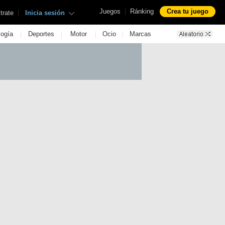
|
Juegos
Ránking
Crea tu juego
|
trate
Inicia sesión
|
|
|
|
logía
Deportes
Motor
Ocio
Marcas