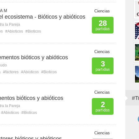
A M
Ciencias
l ecosistema - Bióticos y abióticos
28
ra la Pareja
partidas
es
#Abioticos
#Bioticos
Ciencias
lementos bióticos y abióticos
3
mudo
partidas
a
#factores
#Abioticos
#Bioticos
Ciencias
mentos bióticos y abióticos
#T
2
ra la Pareja
partidas
#Abioticos
#Bioticos
Ciencias
tores bióticos y abióticos