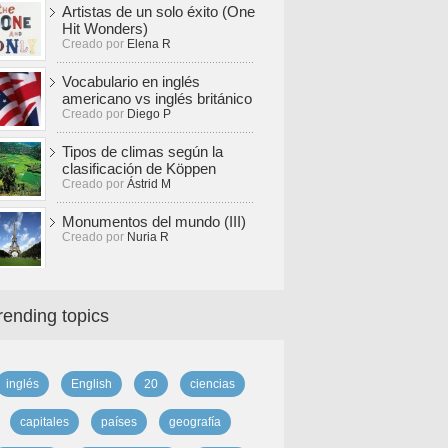
Artistas de un solo éxito (One
Hit Wonders)
Creado por
Elena R
Vocabulario en inglés
americano vs inglés británico
Creado por
Diego P
Tipos de climas según la
clasificación de Köppen
Creado por
Ástrid M
Monumentos del mundo (III)
Creado por
Nuria R
rending topics
inglés
English
20
ciencias
capitales
países
geografía