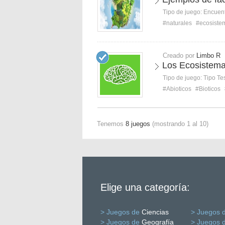
Tipo de juego:
Encuent
#naturales
#ecosiste
Creado por
Limbo R
Los Ecosistem
Tipo de juego:
Tipo Te
#Abioticos
#Bioticos
Tenemos
8 juegos
(mostrando 1 al 10)
Elige una categoría:
> Juegos de
Ciencias
> Juegos 
> Juegos de
Geografía
> Juegos 