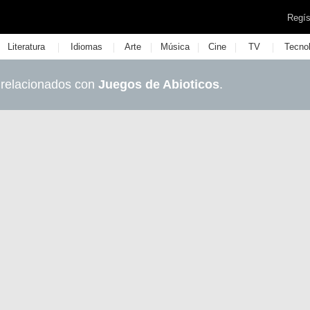
Regís
|
|
|
|
|
|
Literatura
Idiomas
Arte
Música
Cine
TV
Tecno
 relacionados con
Juegos de Abioticos
.