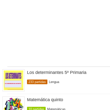
Los determinantes 5º Primaria
233 partidas
Lengua
Matemática quinto
10 partidas
Matemáticas