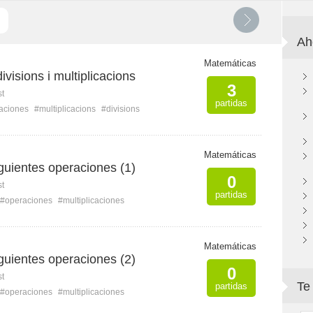
Ah
Matemáticas
ivisions i multiplicacions
3
st
partidas
caciones
#multiplicacions
#divisions
Matemáticas
guientes operaciones (1)
0
st
partidas
#operaciones
#multiplicaciones
Matemáticas
guientes operaciones (2)
0
st
Te
partidas
#operaciones
#multiplicaciones