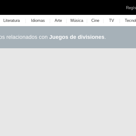
Regís
|
|
|
|
|
|
Literatura
Idiomas
Arte
Música
Cine
TV
Tecno
os relacionados con
Juegos de divisiones
.