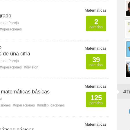
Matemáticas
grado
2
ra la Pareja
partidas
#operaciones
R
Matemáticas
s de una cifra
39
ra la Pareja
partidas
#operaciones
#division
Matemáticas
 matemáticas básicas
#T
125
st
partidas
isiones
#operaciones
#multiplicaciones
Matemáticas
áticas básicas