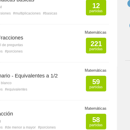
12
st
partidas
isiones
#multiplicaciones
#basicas
Matemáticas
Fracciones
221
l de preguntas
partidas
es
#porciones
Matemáticas
nario - Equivalentes a 1/2
59
n blanco
partidas
es
#equivalentes
Matemáticas
acción
58
g
partidas
es
#de menor a mayor
#porciones