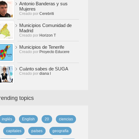
Antonio Banderas y sus
Mujeres
Creado por
Cerebriti
Municipios Comunidad de
Madrid
Creado por
Horizon T
Municipios de Tenerife
Creado por
Proyecto Educere
Cuánto sabes de SUGA
Creado por
diana l
rending topics
inglés
English
20
ciencias
capitales
países
geografía