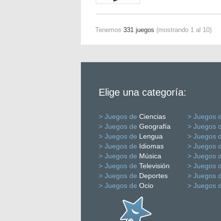
Tenemos
331 juegos
(mostrando 1 al 10)
Elige una categoría:
> Juegos de
Ciencias
> Juegos 
> Juegos de
Geografía
> Juegos 
> Juegos de
Lengua
> Juegos 
> Juegos de
Idiomas
> Juegos 
> Juegos de
Música
> Juegos 
> Juegos de
Televisión
> Juegos 
> Juegos de
Deportes
> Juegos 
> Juegos de
Ocio
> Juegos 