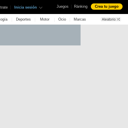
|
Juegos
Ránking
Crea tu juego
|
trate
Inicia sesión
|
|
|
|
logía
Deportes
Motor
Ocio
Marcas