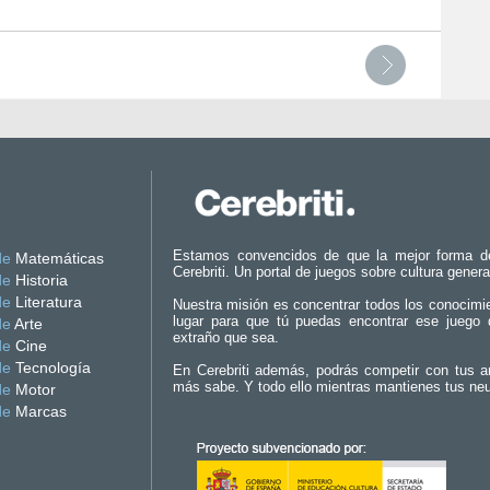
Estamos convencidos de que la mejor forma d
de
Matemáticas
Cerebriti. Un portal de juegos sobre cultura genera
de
Historia
de
Literatura
Nuestra misión es concentrar todos los conocimi
lugar para que tú puedas encontrar ese juego 
de
Arte
extraño que sea.
de
Cine
de
Tecnología
En Cerebriti además, podrás competir con tus a
más sabe. Y todo ello mientras mantienes tus ne
de
Motor
de
Marcas