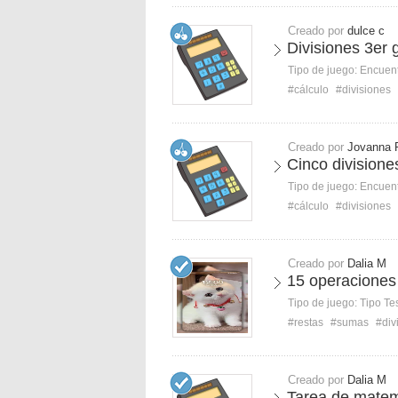
Creado por
dulce c
Divisiones 3er 
Tipo de juego:
Encuent
#cálculo
#divisiones
Creado por
Jovanna 
Cinco divisione
Tipo de juego:
Encuent
#cálculo
#divisiones
Creado por
Dalia M
15 operaciones
Tipo de juego:
Tipo Te
#restas
#sumas
#div
Creado por
Dalia M
Tarea de matem