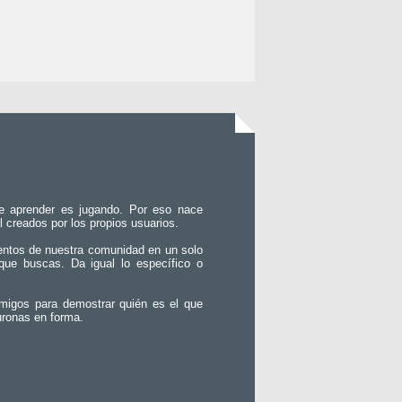
e aprender es jugando. Por eso nace
l creados por los propios usuarios.
entos de nuestra comunidad en un solo
que buscas. Da igual lo específico o
migos para demostrar quién es el que
uronas en forma.