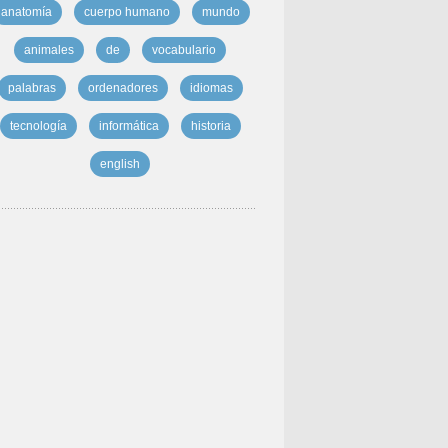
anatomía
cuerpo humano
mundo
animales
de
vocabulario
palabras
ordenadores
idiomas
tecnología
informática
historia
english