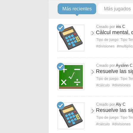
Más recientes
Más jugados
Creado por
iris C
Càlcul mental, d
Tipo de juego:
Tipo Te
#divisiones
#multipli
Creado por
Ayslinn C
Resuelve las si
Tipo de juego:
Tipo Te
#cálculo
#divisiones
Creado por
Aly C
Resuelve las si
Tipo de juego:
Tipo Te
#cálculo
#divisiones