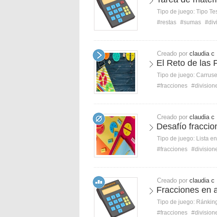
Tipo de juego:
Tipo Te
#restas
#sumas
#div
Creado por
claudia c
El Reto de las 
Tipo de juego:
Carruse
#fracciones
#division
Creado por
claudia c
Desafío fraccio
Tipo de juego:
Lista e
#fracciones
#division
Creado por
claudia c
Fracciones en 
Tipo de juego:
Ránkin
#fracciones
#division