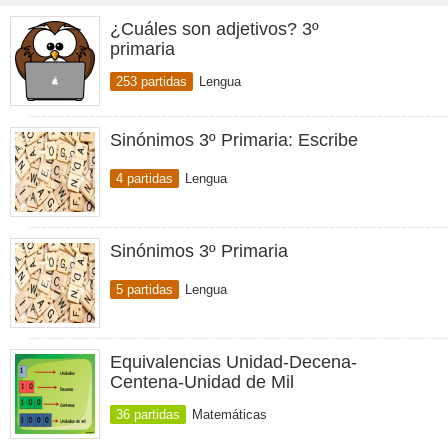
¿Cuáles son adjetivos? 3º
primaria
253 partidas
Lengua
Sinónimos 3º Primaria: Escribe
4 partidas
Lengua
Sinónimos 3º Primaria
5 partidas
Lengua
Equivalencias Unidad-Decena-
Centena-Unidad de Mil
36 partidas
Matemáticas