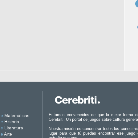
Estamos convencidos de que la mejor forma d
de
Matemáticas
Cerebriti. Un portal de juegos sobre cultura genera
de
Historia
de
Literatura
Nuestra misión es concentrar todos los conocimi
lugar para que tú puedas encontrar ese juego 
de
Arte
extraño que sea.