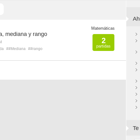
Ah
Matemáticas
, mediana y rango
2
st
partidas
da
##Mediana
##rango
Te