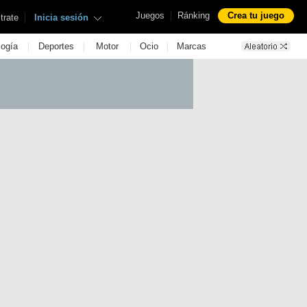
|
Juegos
Ránking
Crea tu juego
|
trate
Inicia sesión
|
|
|
|
logía
Deportes
Motor
Ocio
Marcas