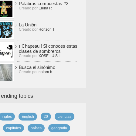
Palabras compuestas #2
Creado por
Elena R
La Unión
Creado por
Horizon T
¡ Chapeau ! Si conoces estas
clases de sombreros
Creado por
XOSE LUIS L
Busca el sinónimo
Creado por
naiara h
rending topics
inglés
English
20
ciencias
capitales
países
geografía