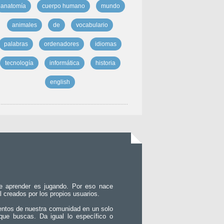
anatomía
cuerpo humano
mundo
animales
de
vocabulario
palabras
ordenadores
idiomas
tecnología
informática
historia
english
e aprender es jugando. Por eso nace
l creados por los propios usuarios.
entos de nuestra comunidad en un solo
que buscas. Da igual lo específico o