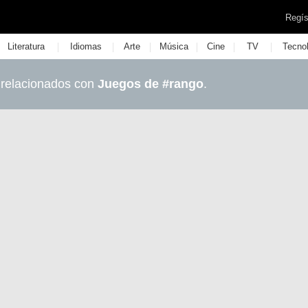
Regís
|
|
|
|
|
|
Literatura
Idiomas
Arte
Música
Cine
TV
Tecno
 relacionados con
Juegos de #rango
.