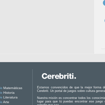
Estamos convencidos de que la mejor forma d
de
Matemáticas
Cerebriti. Un portal de juegos sobre cultura genera
de
Historia
de
Literatura
Nuestra misión es concentrar todos los conocimi
lugar para que tú puedas encontrar ese juego 
de
Arte
extraño que sea.