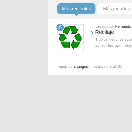
Más recientes
Más jugados
Creado por
Fernanda
Recilaje
Tipo de juego:
Selecci
##ciencias
##reciclaj
Tenemos
1 juegos
(mostrando 1 al 10)