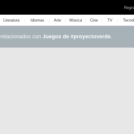
Regís
|
|
|
|
|
|
Literatura
Idiomas
Arte
Música
Cine
TV
Tecno
 relacionados con
Juegos de #proyectoverde
.