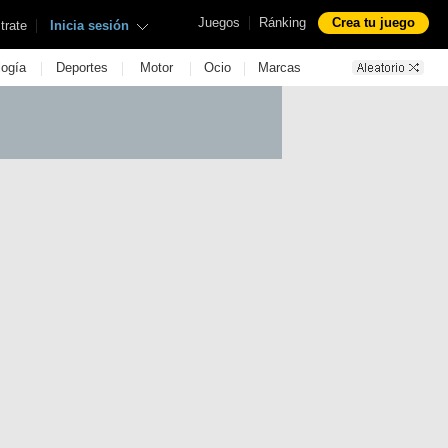
|
Juegos
Ránking
Crea tu juego
|
trate
Inicia sesión
|
|
|
|
logía
Deportes
Motor
Ocio
Marcas