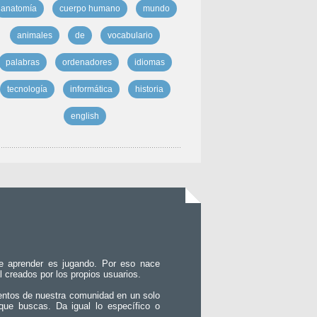
anatomía
cuerpo humano
mundo
animales
de
vocabulario
palabras
ordenadores
idiomas
tecnología
informática
historia
english
e aprender es jugando. Por eso nace
l creados por los propios usuarios.
entos de nuestra comunidad en un solo
que buscas. Da igual lo específico o