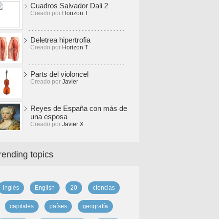
Cuadros Salvador Dali 2
Creado por
Horizon T
Deletrea hipertrofia
Creado por
Horizon T
Parts del violoncel
Creado por
Javier
Reyes de España con más de
una esposa
Creado por
Javier X
rending topics
inglés
English
20
ciencias
capitales
países
geografía