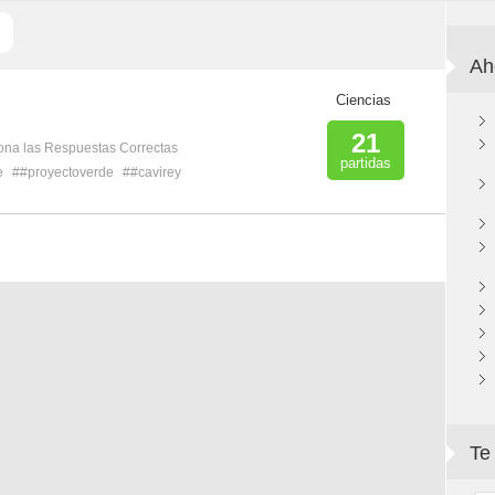
Ah
Ciencias
21
ona las Respuestas Correctas
partidas
e
##proyectoverde
##cavirey
Te