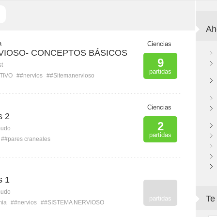
Ah
a
Ciencias
VIOSO- CONCEPTOS BÁSICOS
9
st
partidas
TIVO
##nervios
##Sitemanervioso
Ciencias
s 2
2
mudo
partidas
##pares craneales
s 1
mudo
Te
partidas
mia
##nervios
##SISTEMA NERVIOSO