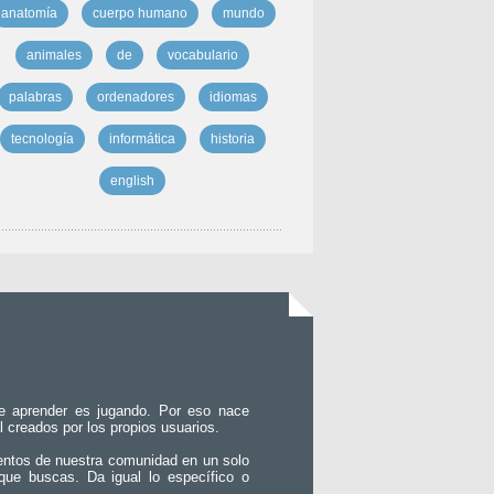
anatomía
cuerpo humano
mundo
animales
de
vocabulario
palabras
ordenadores
idiomas
tecnología
informática
historia
english
e aprender es jugando. Por eso nace
l creados por los propios usuarios.
entos de nuestra comunidad en un solo
que buscas. Da igual lo específico o