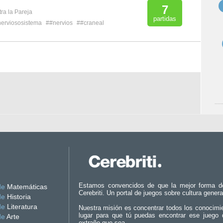
7
ra la Pareja
partidas
erviososistema
##nervios
##craneal
Estamos convencidos de que la mejor forma d
de
Matemáticas
Cerebriti. Un portal de juegos sobre cultura genera
de
Historia
de
Literatura
Nuestra misión es concentrar todos los conocimi
lugar para que tú puedas encontrar ese juego 
de
Arte
extraño que sea.