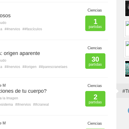
Ciencias
iosos
1
mudo
partidas
ia
##nervios
##fascículos
Ciencias
: origen aparente
30
mudo
partidas
ia
##nervios
##origen
##parescranelaes
e M
Ciencias
ciones de tu cuerpo?
#T
2
ca la Imagen
partidas
osistema
##nervios
##craneal
e M
Ciencias