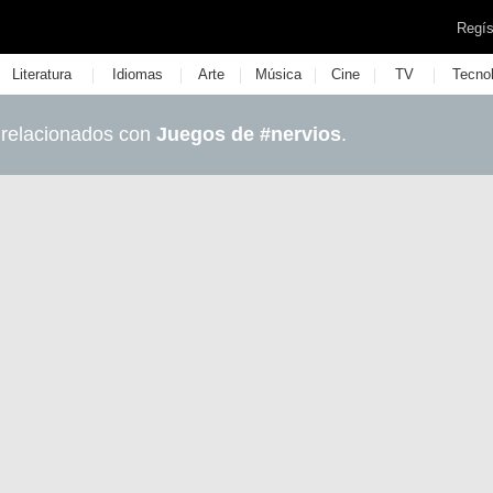
Regís
|
|
|
|
|
|
Literatura
Idiomas
Arte
Música
Cine
TV
Tecno
 relacionados con
Juegos de #nervios
.