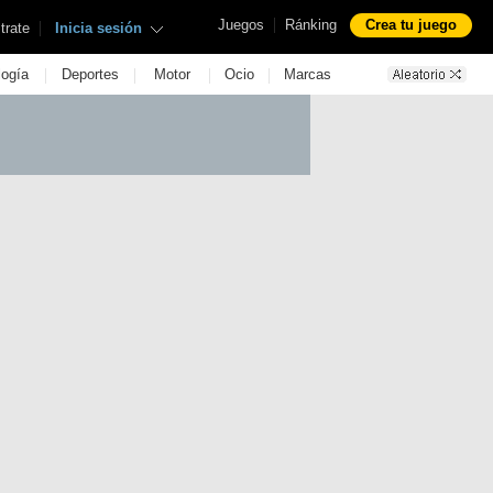
|
Juegos
Ránking
Crea tu juego
|
trate
Inicia sesión
|
|
|
|
logía
Deportes
Motor
Ocio
Marcas