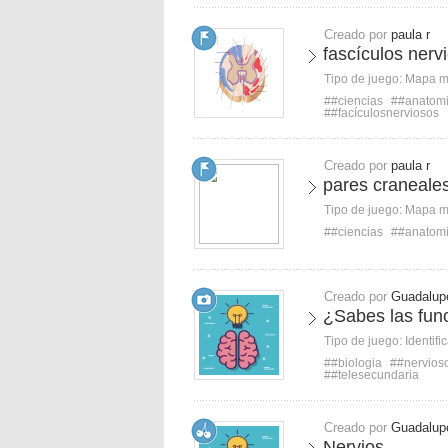
Creado por
paula r
fascículos nerv
Tipo de juego:
Mapa 
##ciencias
##anatom
##facículosnerviosos
Creado por
paula r
pares craneales
Tipo de juego:
Mapa 
##ciencias
##anatom
Creado por
Guadalup
¿Sabes las fun
Tipo de juego:
Identifi
##biologia
##nervios
##telesecundaria
Creado por
Guadalup
Nervios