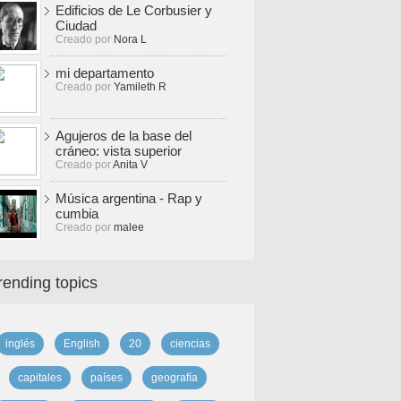
Edificios de Le Corbusier y
Ciudad
Creado por
Nora L
mi departamento
Creado por
Yamileth R
Agujeros de la base del
cráneo: vista superior
Creado por
Anita V
Música argentina - Rap y
cumbia
Creado por
malee
rending topics
inglés
English
20
ciencias
capitales
países
geografía