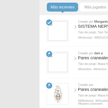
Más recientes
Más jugados
Creado por
Menganit
SISTEMA NER
Tipo de juego:
Tipo Te
##ciencias
##EDUCA
Creado por
dani a
Pares craneale
Tipo de juego:
Mapa 
##cerebro
##nervios
Creado por
Pares craneale
Tipo de juego:
Mapa 
##Medicina
##Anato
##pares craneales