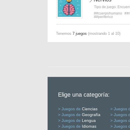
Tipo de juego:
Encuent
##cuerpohumano
##n
##periferico
Tenemos
7 juegos
(mostrando 1 al 10)
Elige una categoría:
> Juegos de
Ciencias
> Juegos 
> Juegos de
Geografía
> Juegos 
> Juegos de
Lengua
> Juegos 
> Juegos de
Idiomas
> Juegos 