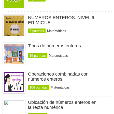
NÚMEROS ENTEROS. NIVEL 6.
ER MIGUE
3 partidas
Matemáticas
Tipos de números enteros
16 partidas
Matemáticas
Operaciones combinadas con
números enteros.
104 partidas
Matemáticas
Ubicación de números enteros en
la recta numérica