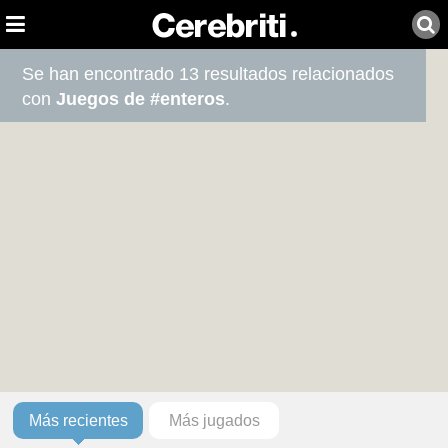
Se han encontrado 13 resultados relacionados
con
Juegos de #enteros
.
Más recientes
Más jugados