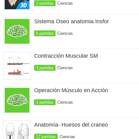
2 partidas
Ciencias
Sistema Oseo anatomia insfor
5 partidas
Ciencias
Contracción Muscular SM
3 partidas
Ciencias
Operación Músculo en Acción
1 partidas
Ciencias
Anatomía- Huesos del craneo
12 partidas
Ciencias