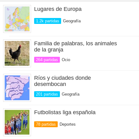
Lugares de Europa
1.2k partidas
Geografía
Familia de palabras, los animales
de la granja
264 partidas
Ocio
Ríos y ciudades donde
desembocan
201 partidas
Geografía
Futbolistas liga española
78 partidas
Deportes