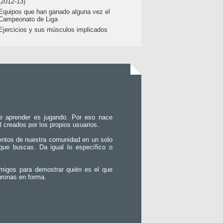
(2012-13)
Equipos que han ganado alguna vez el
Campeonato de Liga
Ejercicios y sus músculos implicados
e aprender es jugando. Por eso nace
l creados por los propios usuarios.
entos de nuestra comunidad en un solo
que buscas. Da igual lo específico o
migos para demostrar quién es el que
uronas en forma.