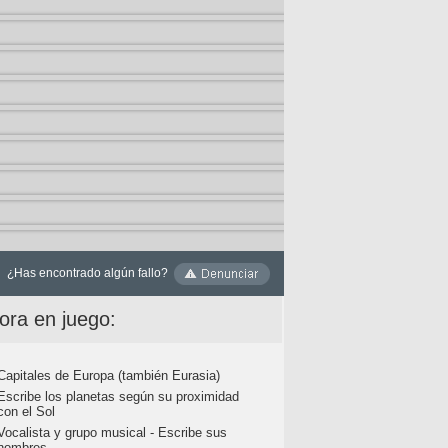
¿Has encontrado algún fallo?
ora en juego:
Capitales de Europa (también Eurasia)
Escribe los planetas según su proximidad
con el Sol
Vocalista y grupo musical - Escribe sus
nombres