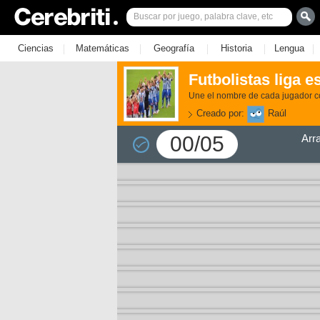
|
|
|
|
|
Ciencias
Matemáticas
Geografía
Historia
Lengua
Futbolistas liga 
Une el nombre de cada jugador c
Creado por:
Raúl
00/05
Arr
3)