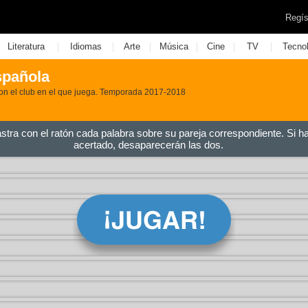
Regís
|
|
|
|
|
|
Literatura
Idiomas
Arte
Música
Cine
TV
Tecno
española
on el club en el que juega. Temporada 2017-2018
astra con el ratón cada palabra sobre su pareja correspondiente. Si h
acertado, desaparecerán las dos.