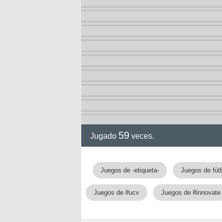
2-13)
ia de
59
Jugado
veces.
a
Juegos de -etiqueta-
Juegos de fút
Juegos de #ucv
Juegos de #innovate
ga