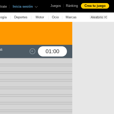
|
Juegos
Ránking
Crea tu juego
|
trate
Inicia sesión
|
|
|
|
logía
Deportes
Motor
Ocio
Marcas
as
01:00