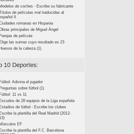
Modelos de coches - Escribe su fabricante
Títulos de películas mal traducidas al
español II
Ciudades romanas en Hispania
Obras principales de Miguel Ángel
Parejas de película
Elige las sumas cuyo resultado es 23
Huesos de la cabeza (1)
p 10 Deportes:
Fútbol: Adivina el jugador
Preguntas sobre fútbol (1)
Fútbol: 11 vs 11
Escudos de 28 equipos de la Liga española
Estadios de fútbol - Escribe los clubes
Escribe la plantilla del Real Madrid (2012-
13)
Músculos EF
Escribe la plantilla del F.C. Barcelona