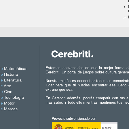
Estamos convencidos de que la mejor forma d
de
Matemáticas
Cerebriti. Un portal de juegos sobre cultura genera
de
Historia
de
Literatura
Nuestra misión es concentrar todos los conocimi
lugar para que tú puedas encontrar ese juego 
de
Arte
extraño que sea.
de
Cine
de
Tecnología
En Cerebriti además, podrás competir con tus a
más sabe. Y todo ello mientras mantienes tus ne
de
Motor
de
Marcas