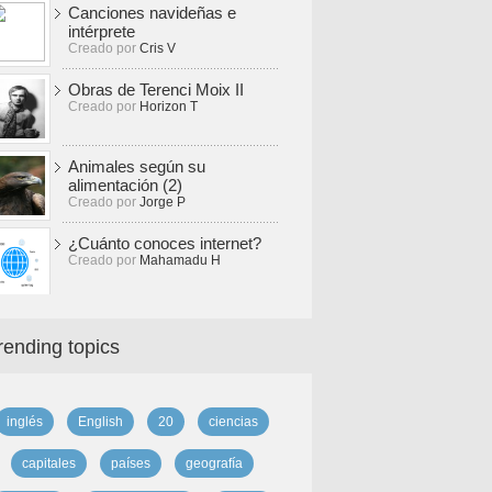
Canciones navideñas e
intérprete
Creado por
Cris V
Obras de Terenci Moix II
Creado por
Horizon T
Animales según su
alimentación (2)
Creado por
Jorge P
¿Cuánto conoces internet?
Creado por
Mahamadu H
rending topics
inglés
English
20
ciencias
capitales
países
geografía