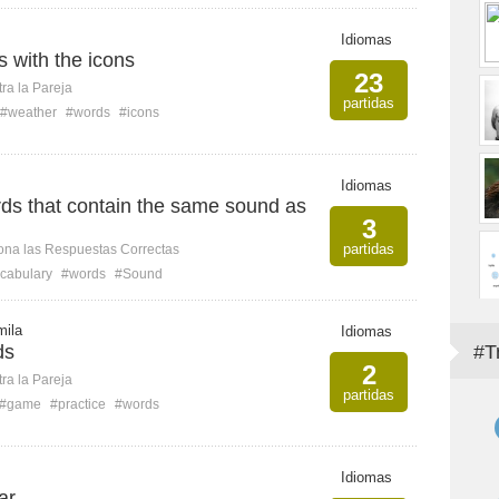
Idiomas
 with the icons
23
ra la Pareja
partidas
#weather
#words
#icons
Idiomas
ds that contain the same sound as
3
partidas
ona las Respuestas Correctas
cabulary
#words
#Sound
mila
Idiomas
ds
#T
2
ra la Pareja
partidas
#game
#practice
#words
Idiomas
ar