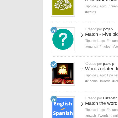
Tipo de juego:
Encuent
#words
Creado por
jorge v
Match - Five pi
Tipo de juego:
Encuent
#english
#ingles
#Vo
Creado por
pablo p
Words related 
Tipo de juego:
Tipo Te
#cinema
#words
#re
Creado por
Elizabeth
Match the words
Tipo de juego:
Encuent
#match
#words
#Ing