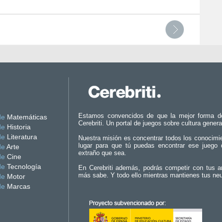
Estamos convencidos de que la mejor forma d
de
Matemáticas
Cerebriti. Un portal de juegos sobre cultura genera
de
Historia
de
Literatura
Nuestra misión es concentrar todos los conocimi
lugar para que tú puedas encontrar ese juego 
de
Arte
extraño que sea.
de
Cine
de
Tecnología
En Cerebriti además, podrás competir con tus a
más sabe. Y todo ello mientras mantienes tus ne
de
Motor
de
Marcas