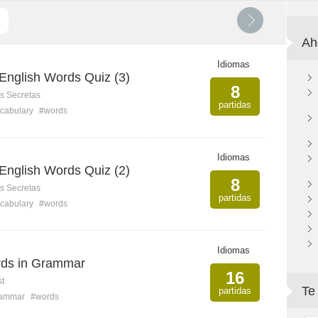
Ah
Idiomas
nglish Words Quiz (3)
8
s Secretas
partidas
cabulary
#words
Idiomas
nglish Words Quiz (2)
8
s Secretas
partidas
cabulary
#words
Idiomas
ds in Grammar
16
st
Te
partidas
ammar
#words