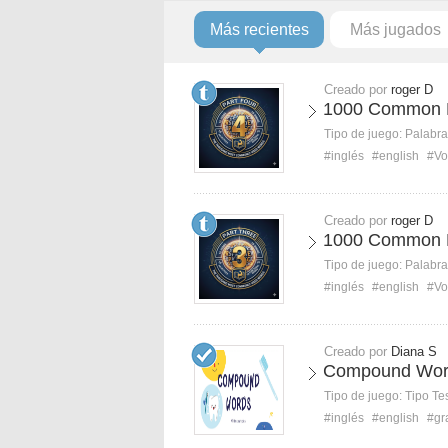
Más recientes
Más jugados
Creado por
roger D
1000 Common E
Tipo de juego:
Palabra
#inglés
#english
#Vo
Creado por
roger D
1000 Common E
Tipo de juego:
Palabra
#inglés
#english
#Vo
Creado por
Diana S
Compound Wor
Tipo de juego:
Tipo Te
#inglés
#english
#gr