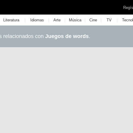
Regís
|
|
|
|
|
|
Literatura
Idiomas
Arte
Música
Cine
TV
Tecno
s relacionados con
Juegos de words
.