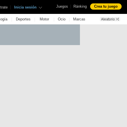
|
Juegos
Ránking
Crea tu juego
|
trate
Inicia sesión
|
|
|
|
logía
Deportes
Motor
Ocio
Marcas