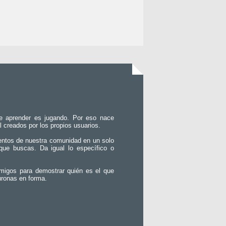
e aprender es jugando. Por eso nace
l creados por los propios usuarios.
entos de nuestra comunidad en un solo
que buscas. Da igual lo específico o
migos para demostrar quién es el que
uronas en forma.