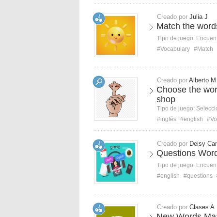
Creado por
Julia J
Match the words
Tipo de juego:
Encuent
#Vocabulary
#Match
Creado por
Alberto M
Choose the wor
shop
Tipo de juego:
Selecci
#inglés
#english
#Vo
Creado por
Deisy Ca
Questions Wor
Tipo de juego:
Encuent
#english
#questions
Creado por
Clases A
New Words Ma