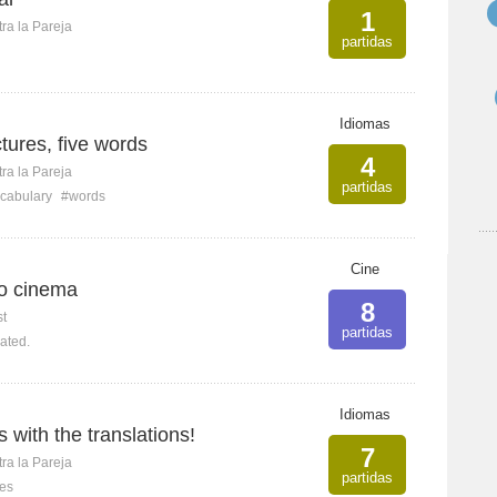
1
ra la Pareja
partidas
Idiomas
ctures, five words
4
ra la Pareja
partidas
cabulary
#words
Cine
to cinema
8
st
partidas
lated.
Idiomas
 with the translations!
7
ra la Pareja
partidas
les