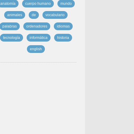
anatomía
cuerpo humano
mundo
animales
de
vocabulario
palabras
ordenadores
idiomas
tecnología
informática
historia
english