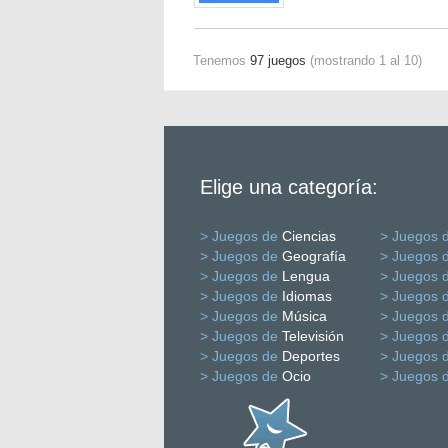
Tenemos
97 juegos
(mostrando 1 al 10)
Elige una categoría:
> Juegos de
Ciencias
> Juegos 
> Juegos de
Geografía
> Juegos 
> Juegos de
Lengua
> Juegos 
> Juegos de
Idiomas
> Juegos 
> Juegos de
Música
> Juegos 
> Juegos de
Televisión
> Juegos 
> Juegos de
Deportes
> Juegos 
> Juegos de
Ocio
> Juegos 