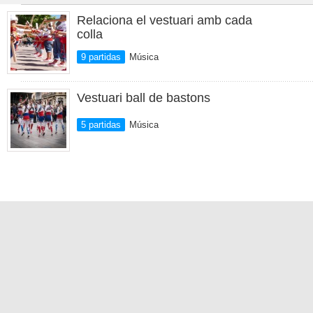
Relaciona el vestuari amb cada
colla
9 partidas
Música
Vestuari ball de bastons
5 partidas
Música