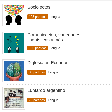
Sociolectos
193 partidas
Lengua
Comunicación, variedades
lingüísticas y más
105 partidas
Lengua
Diglosia en Ecuador
83 partidas
Lengua
Lunfardo argentino
70 partidas
Lengua