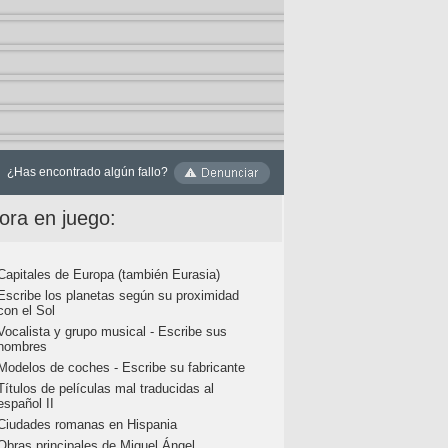
¿Has encontrado algún fallo?
ora en juego:
Capitales de Europa (también Eurasia)
Escribe los planetas según su proximidad
con el Sol
Vocalista y grupo musical - Escribe sus
nombres
Modelos de coches - Escribe su fabricante
Títulos de películas mal traducidas al
español II
Ciudades romanas en Hispania
Obras principales de Miguel Ángel