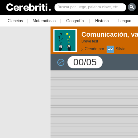
|
|
|
|
|
Ciencias
Matemáticas
Geografía
Historia
Lengua
Comunicación, va
Breve test
Creado por:
Silvia
00/05