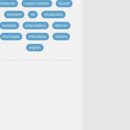
anatomía
cuerpo humano
mundo
animales
de
vocabulario
palabras
ordenadores
idiomas
tecnología
informática
historia
english