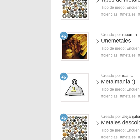
Tipo de juego:
Encuent
#ciencias
#metales
Creado por
rubén m
Unemetales
Tipo de juego:
Encuent
#ciencias
#metales
Creado por
isali c
Metalmanía :)
Tipo de juego:
Encuent
#ciencias
#metales
Creado por
alejanjuli
Metales descol
Tipo de juego:
Encuent
#ciencias
#metales