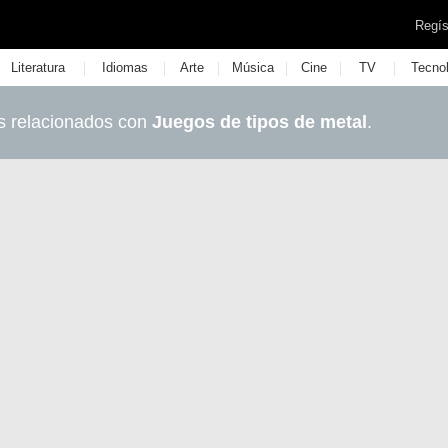
Regís
|
|
|
|
|
|
Literatura
Idiomas
Arte
Música
Cine
TV
Tecno
s relacionados con
Juegos de tipos de metal
.