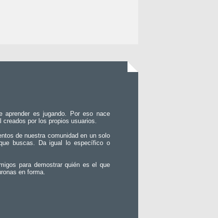
e aprender es jugando. Por eso nace
l creados por los propios usuarios.
entos de nuestra comunidad en un solo
que buscas. Da igual lo específico o
migos para demostrar quién es el que
uronas en forma.