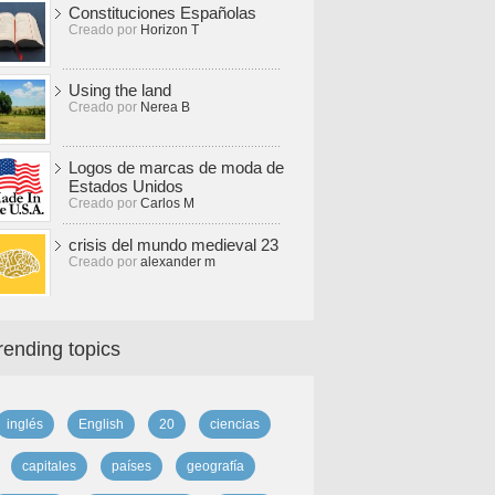
Constituciones Españolas
Creado por
Horizon T
Using the land
Creado por
Nerea B
Logos de marcas de moda de
Estados Unidos
Creado por
Carlos M
crisis del mundo medieval 23
Creado por
alexander m
rending topics
inglés
English
20
ciencias
capitales
países
geografía