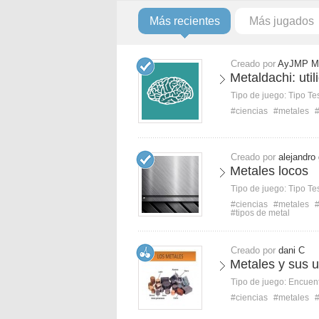
Más recientes
Más jugados
Creado por
AyJMP M
Metaldachi: uti
Tipo de juego:
Tipo Te
#ciencias
#metales
#
Creado por
alejandro
Metales locos
Tipo de juego:
Tipo Te
#ciencias
#metales
#tipos de metal
Creado por
dani C
Metales y sus u
Tipo de juego:
Encuent
#ciencias
#metales