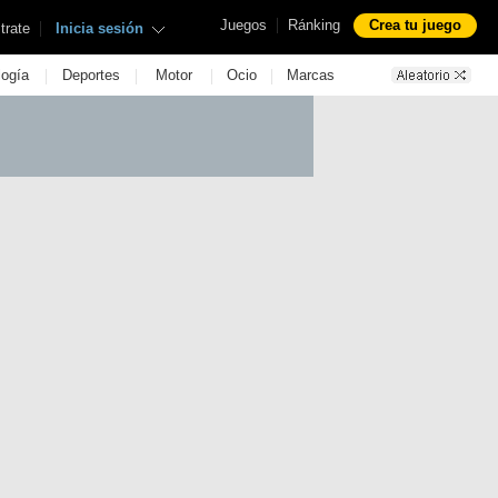
|
Juegos
Ránking
Crea tu juego
|
trate
Inicia sesión
|
|
|
|
logía
Deportes
Motor
Ocio
Marcas