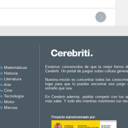
Estamos convencidos de que la mejor forma d
de
Matemáticas
Cerebriti. Un portal de juegos sobre cultura genera
de
Historia
de
Literatura
Nuestra misión es concentrar todos los conocimi
lugar para que tú puedas encontrar ese juego 
de
Arte
extraño que sea.
de
Cine
de
Tecnología
En Cerebriti además, podrás competir con tus a
más sabe. Y todo ello mientras mantienes tus ne
de
Motor
de
Marcas