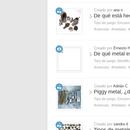
Creado por
ana n
De qué está he
Tipo de juego:
Encuent
#ciencias
#metales
Creado por
Ernesto 
De qué metal e
Tipo de juego:
Identifi
#ciencias
#metales
Creado por
Adrián C
Piggy metal, ¿
Tipo de juego:
Encuent
#ciencias
#metales
Creado por
sandra d
Tipos de metal