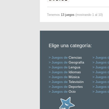
Tenemos
13 juegos
(mostrando 1 al 10)
Elige una categoría:
> Juegos de
Ciencias
> Juegos 
> Juegos de
Geografía
> Juegos 
> Juegos de
Lengua
> Juegos 
> Juegos de
Idiomas
> Juegos 
> Juegos de
Música
> Juegos 
> Juegos de
Televisión
> Juegos 
> Juegos de
Deportes
> Juegos 
> Juegos de
Ocio
> Juegos 