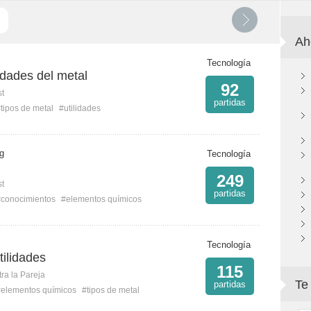
Ah
Tecnología
lidades del metal
92
st
partidas
tipos de metal
#utilidades
 g
Tecnología
249
st
partidas
#conocimientos
#elementos químicos
Tecnología
tilidades
115
ra la Pareja
Te
partidas
#elementos químicos
#tipos de metal