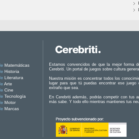
Estamos convencidos de que la mejor forma d
de
Matemáticas
Cerebriti. Un portal de juegos sobre cultura genera
de
Historia
de
Literatura
Nuestra misión es concentrar todos los conocimi
lugar para que tú puedas encontrar ese juego 
de
Arte
extraño que sea.
de
Cine
de
Tecnología
En Cerebriti además, podrás competir con tus a
más sabe. Y todo ello mientras mantienes tus ne
de
Motor
de
Marcas