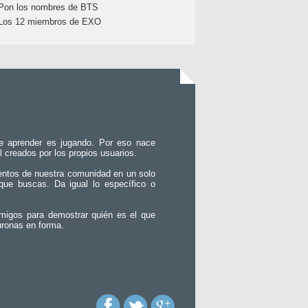
Pon los nombres de BTS
Los 12 miembros de EXO
e aprender es jugando. Por eso nace
l creados por los propios usuarios.
entos de nuestra comunidad en un solo
que buscas. Da igual lo específico o
migos para demostrar quién es el que
uronas en forma.