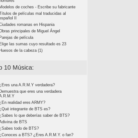
nombres
Modelos de coches - Escribe su fabricante
Títulos de películas mal traducidas al
español II
Ciudades romanas en Hispania
Obras principales de Miguel Ángel
Parejas de película
Elige las sumas cuyo resultado es 23
Huesos de la cabeza (1)
p 10 Música:
¿Eres una A.R.M.Y verdadera?
Demuestra que eres una verdadera
A.R.M.Y
¿En realidad eres ARMY?
¿Qué integrante de BTS es?
¿Sabes lo que deberías saber de BTS?
Adivina de BTS
¿Sabes todo de BTS?
¿Conoces a BTS? ¿Eres A.R.M.Y. o fan?