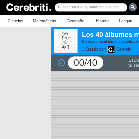
|
|
|
|
|
Ciencias
Matemáticas
Geografía
Historia
Lengua
Los 40 álbumes má
No existe en el mundo tocadiscos
Creado por:
Cerebriti
00/40
11