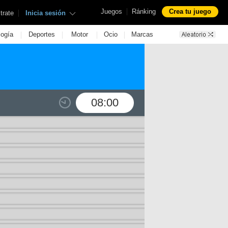
|
Juegos
Ránking
Crea tu juego
|
trate
Inicia sesión
|
|
|
|
logía
Deportes
Motor
Ocio
Marcas
08:00