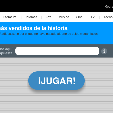
Regís
|
|
|
|
|
|
Literatura
Idiomas
Arte
Música
Cine
TV
Tecno
s vendidos de la historia
/radiocassette por el que no haya pasado alguno de estos megahitazos.