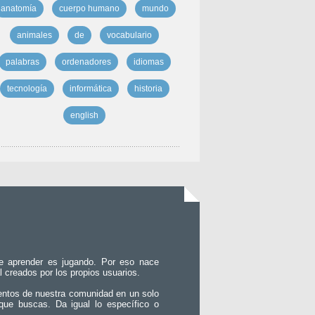
anatomía
cuerpo humano
mundo
animales
de
vocabulario
palabras
ordenadores
idiomas
tecnología
informática
historia
english
e aprender es jugando. Por eso nace
l creados por los propios usuarios.
entos de nuestra comunidad en un solo
que buscas. Da igual lo específico o