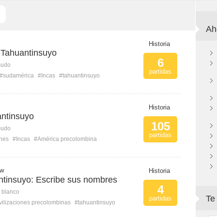
Ah
Historia
l Tahuantinsuyo
6
mudo
partidas
#sudamérica
#Incas
#tahuantinsuyo
Historia
ntinsuyo
105
mudo
partidas
ones
#Incas
#América precolombina
 w
Historia
antinsuyo: Escribe sus nombres
4
n blanco
Te
partidas
vilizaciones precolombinas
#tahuantinsuyo