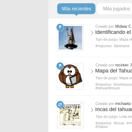
Más recientes
Más jugados
Creado por
Midwar C
Identificando e
Tipo de juego:
Mapa 
#regiones
#primaria
Creado por
rociotec J
Mapa del Tahua
Tipo de juego:
Mapa 
#imperios
#civilizaci
#tahuantinsuyo
Creado por
michaela
Incas del tahu
Tipo de juego:
Lista e
#imperios
#incas
#ci
#Sapas