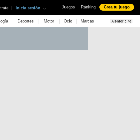
|
Juegos
Ránking
Crea tu juego
|
trate
Inicia sesión
|
|
|
|
logía
Deportes
Motor
Ocio
Marcas