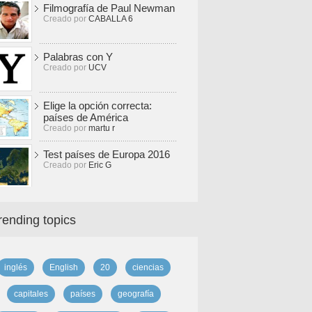
Filmografía de Paul Newman
Creado por
CABALLA 6
Palabras con Y
Creado por
UCV
Elige la opción correcta:
países de América
Creado por
martu r
Test países de Europa 2016
Creado por
Eric G
rending topics
inglés
English
20
ciencias
capitales
países
geografía