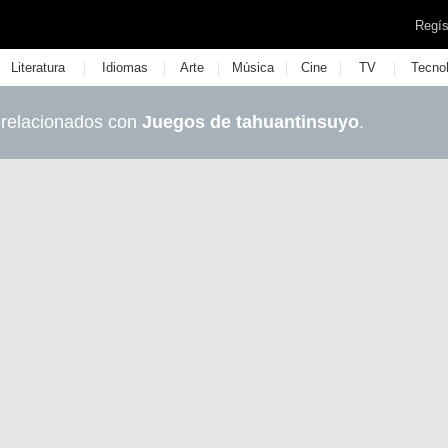
Regís
|
|
|
|
|
|
Literatura
Idiomas
Arte
Música
Cine
TV
Tecno
 relacionados con
Juegos de tahuantinsuyo
.