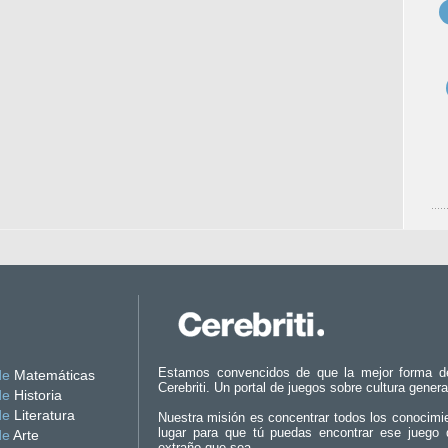
Estamos convencidos de que la mejor forma d
de
Matemáticas
Cerebriti. Un portal de juegos sobre cultura genera
de
Historia
de
Literatura
Nuestra misión es concentrar todos los conocimi
lugar para que tú puedas encontrar ese juego 
de
Arte
extraño que sea.