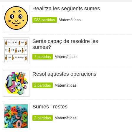
Realitza les següents sumes
983 partidas
Matemáticas
Seràs capaç de resoldre les
sumes?
7 partidas
Matemáticas
Resol aquestes operacions
2 partidas
Matemáticas
Sumes i restes
2 partidas
Matemáticas