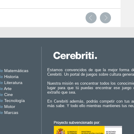
Estamos convencidos de que la mejor forma d
de
Matemáticas
Cerebriti. Un portal de juegos sobre cultura genera
de
Historia
de
Literatura
Nuestra misión es concentrar todos los conocimi
lugar para que tú puedas encontrar ese juego 
de
Arte
extraño que sea.
de
Cine
de
Tecnología
En Cerebriti además, podrás competir con tus a
más sabe. Y todo ello mientras mantienes tus ne
de
Motor
de
Marcas