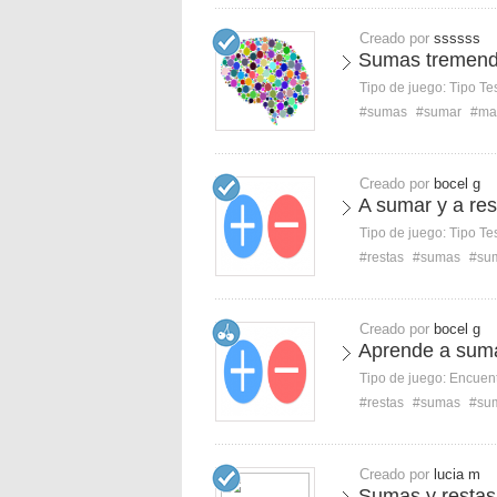
Creado por
ssssss
Sumas tremend
Tipo de juego:
Tipo Te
#sumas
#sumar
#ma
Creado por
bocel g
A sumar y a res
Tipo de juego:
Tipo Te
#restas
#sumas
#su
Creado por
bocel g
Aprende a suma
Tipo de juego:
Encuent
#restas
#sumas
#su
Creado por
lucia m
Sumas y restas