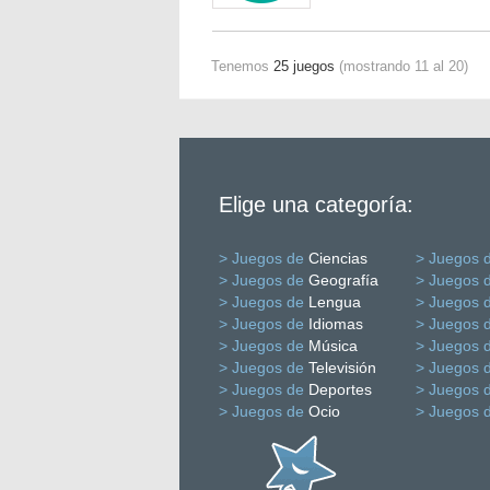
Tenemos
25 juegos
(mostrando 11 al 20)
Elige una categoría:
> Juegos de
Ciencias
> Juegos 
> Juegos de
Geografía
> Juegos 
> Juegos de
Lengua
> Juegos 
> Juegos de
Idiomas
> Juegos 
> Juegos de
Música
> Juegos 
> Juegos de
Televisión
> Juegos 
> Juegos de
Deportes
> Juegos 
> Juegos de
Ocio
> Juegos 