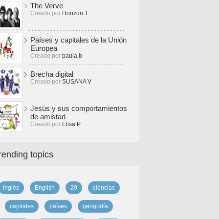
The Verve
Creado por
Horizon T
Países y capitales de la Unión
Europea
Creado por
paula b
Brecha digital
Creado por
SUSANA V
Jesús y sus comportamientos
de amistad
Creado por
Elisa P
rending topics
inglés
English
20
ciencias
capitales
países
geografía