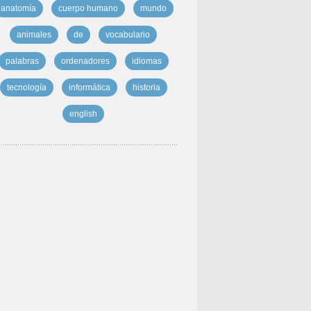
anatomía
cuerpo humano
mundo
animales
de
vocabulario
palabras
ordenadores
idiomas
tecnología
informática
historia
english