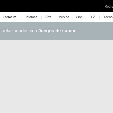
Regís
|
|
|
|
|
|
Literatura
Idiomas
Arte
Música
Cine
TV
Tecno
s relacionados con
Juegos de sumar
.