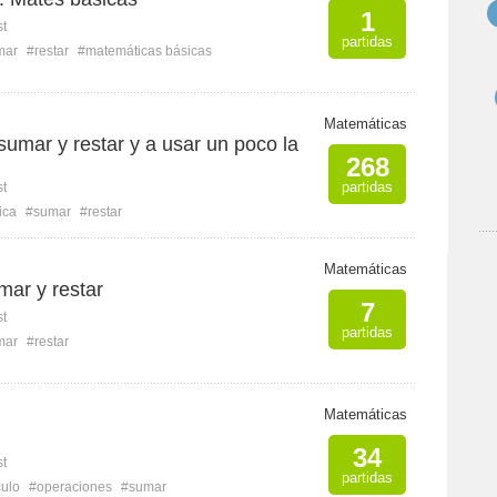
1
st
partidas
mar
#restar
#matemáticas básicas
Matemáticas
umar y restar y a usar un poco la
268
partidas
st
ica
#sumar
#restar
Matemáticas
ar y restar
7
st
partidas
mar
#restar
Matemáticas
34
st
partidas
culo
#operaciones
#sumar