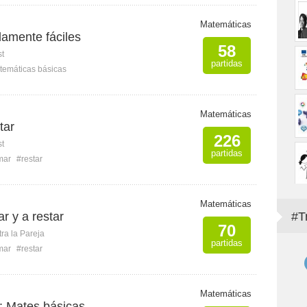
Matemáticas
amente fáciles
58
st
partidas
temáticas básicas
Matemáticas
tar
226
st
partidas
mar
#restar
Matemáticas
r y a restar
#T
70
ra la Pareja
partidas
mar
#restar
Matemáticas
: Mates básicas