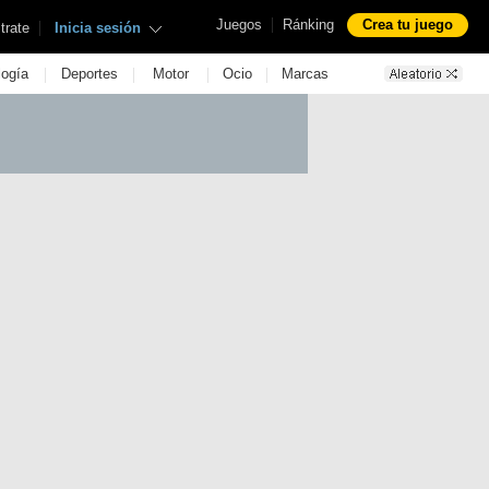
|
Juegos
Ránking
Crea tu juego
|
trate
Inicia sesión
|
|
|
|
logía
Deportes
Motor
Ocio
Marcas