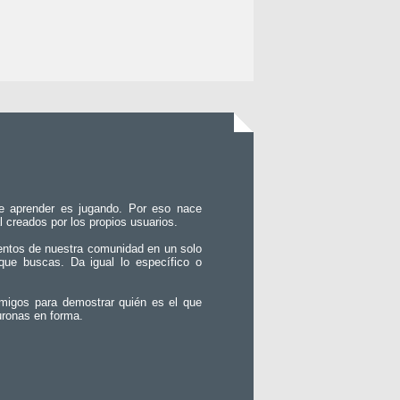
e aprender es jugando. Por eso nace
l creados por los propios usuarios.
entos de nuestra comunidad en un solo
que buscas. Da igual lo específico o
migos para demostrar quién es el que
uronas en forma.