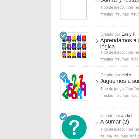
Tipo de juego:
Tipo Te
#restas
#sumas
#su
Creado por
Eaely F
Aprendamos a s
lógica
Tipo de juego:
Tipo Te
#restas
#sumas
#lóg
Creado por
mel s
Juguemos a sum
Tipo de juego:
Tipo Te
#restas
#sumas
#su
Creado por
Jade L
A sumar (2)
Tipo de juego:
Tipo Te
#suma
#sumas
#cál