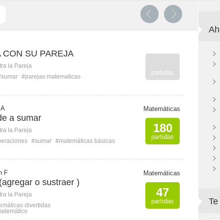
Ah
 CON SU PAREJA
ra la Pareja
partidas
#sumar
#parejas matematicas
 A
Matemáticas
de a sumar
180
ra la Pareja
partidas
eraciones
#sumar
#matemáticas básicas
h F
Matemáticas
(agregar o sustraer )
47
ra la Pareja
Te
partidas
máticas divertidas
matemático