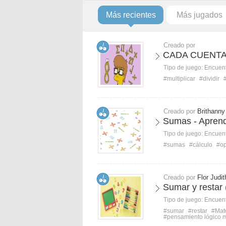
Más recientes
Más jugados
Creado por
CADA CUENTA
Tipo de juego:
Encuent
#multiplicar
#dividir
Creado por
Brithanny
Sumas - Apren
Tipo de juego:
Encuent
#sumas
#cálculo
#op
Creado por
Flor Judit
Sumar y restar 
Tipo de juego:
Encuent
#sumar
#restar
#Mate
#pensamiento lógico 