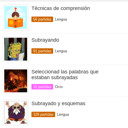
Técnicas de comprensión
56 partidas
Lengua
Subrayando
91 partidas
Lengua
Seleccionad las palabras que
estaban subrayadas
15 partidas
Ocio
Subrayado y esquemas
328 partidas
Lengua