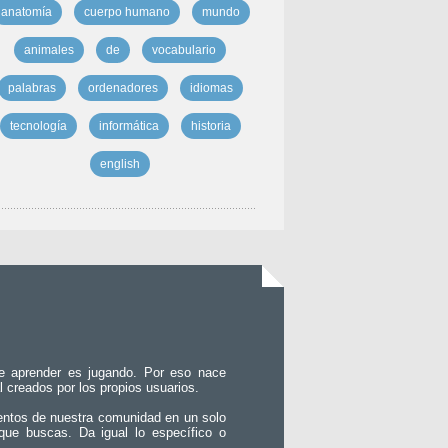
anatomía
cuerpo humano
mundo
animales
de
vocabulario
palabras
ordenadores
idiomas
tecnología
informática
historia
english
e aprender es jugando. Por eso nace
l creados por los propios usuarios.
entos de nuestra comunidad en un solo
que buscas. Da igual lo específico o