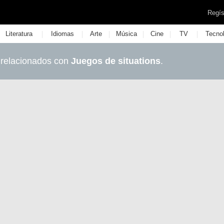
Regís
|
|
|
|
|
|
Literatura
Idiomas
Arte
Música
Cine
TV
Tecno
 relacionados con
Juegos de situations
.