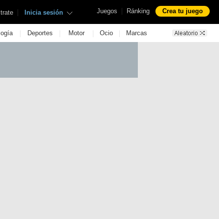
|
Juegos
Ránking
Crea tu juego
|
trate
Inicia sesión
|
|
|
|
logía
Deportes
Motor
Ocio
Marcas