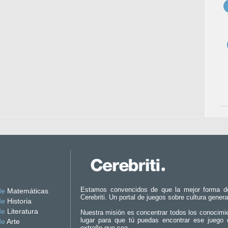
Estamos convencidos de que la mejor forma d
de
Matemáticas
Cerebriti. Un portal de juegos sobre cultura genera
de
Historia
de
Literatura
Nuestra misión es concentrar todos los conocimi
lugar para que tú puedas encontrar ese juego 
de
Arte
extraño que sea.