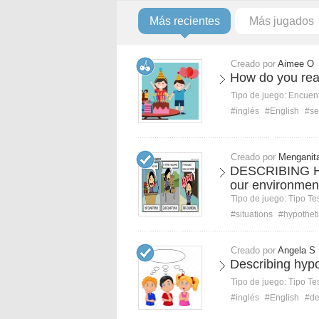
Más recientes
Más jugados
Creado por
Aimee O
How do you reac
Tipo de juego:
Encuent
#inglés
#English
#se
Creado por
Menganit
DESCRIBING 
our environmen
Tipo de juego:
Tipo Te
#situations
#hypotheti
Creado por
Angela S
Describing hypo
Tipo de juego:
Tipo Te
#inglés
#English
#de