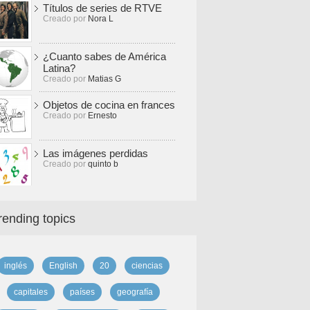
Títulos de series de RTVE
Creado por
Nora L
¿Cuanto sabes de América
Latina?
Creado por
Matias G
Objetos de cocina en frances
Creado por
Ernesto
Las imágenes perdidas
Creado por
quinto b
rending topics
inglés
English
20
ciencias
capitales
países
geografía