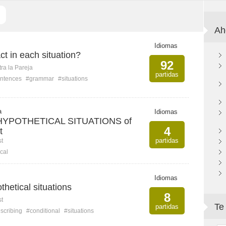
Ah
Idiomas
t in each situation?
92
ra la Pareja
partidas
ntences
#grammar
#situations
a
Idiomas
HYPOTHETICAL SITUATIONS of
4
t
partidas
st
cal
Idiomas
thetical situations
8
st
Te
partidas
scribing
#conditional
#situations