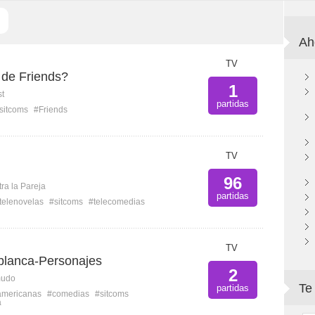
Ah
TV
de Friends?
1
st
partidas
sitcoms
#Friends
TV
96
ra la Pareja
partidas
telenovelas
#sitcoms
#telecomedias
TV
 blanca-Personajes
2
mudo
Te
partidas
americanas
#comedias
#sitcoms
a