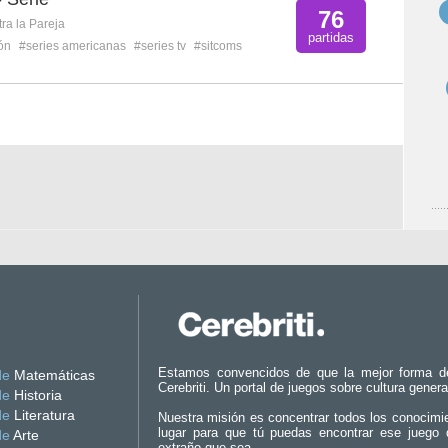
76
ra la Pareja
partidas
ión
#series americanas
#series tv
#sitcoms
Estamos convencidos de que la mejor forma d
de
Matemáticas
Cerebriti. Un portal de juegos sobre cultura genera
de
Historia
de
Literatura
Nuestra misión es concentrar todos los conocimi
lugar para que tú puedas encontrar ese juego 
de
Arte
extraño que sea.