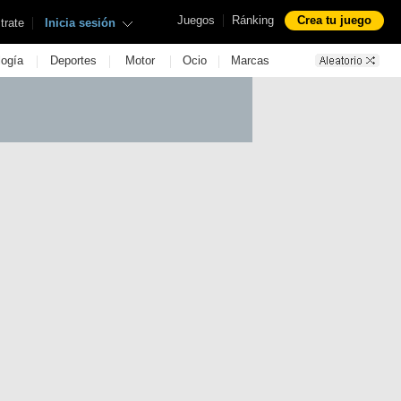
|
Juegos
Ránking
Crea tu juego
|
trate
Inicia sesión
|
|
|
|
logía
Deportes
Motor
Ocio
Marcas