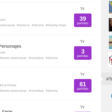
TV
39
mudo
partidas
americanas
#series tv
#sitcoms
#Raising Hope
TV
Personajes
3
mudo
partidas
#series americanas
#comedias
#sitcoms
TV
#T
81
ra la Pareja
partidas
#series americanas
#comedias
#sitcoms
TV
 Serie