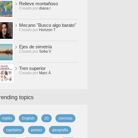
Relieve montañoso
Creado por
diana l
Mecano "Busco algo barato"
Creado por
Horizon T
Ejes de simetría
Creado por
Sofia V
Tren superior
Creado por
Marc Á
rending topics
inglés
English
20
ciencias
capitales
países
geografía