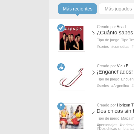
Más recientes
Más jugados
Creado por
Ana L
¿Cuánto sabes 
Tipo de juego:
Tipo Te
#series
#comedias
#
Creado por
Vicu E
¡Enganchados!
Tipo de juego:
Encuent
#series
#Argentina
#
Creado por
Horizon T
Dos chicas sin
Tipo de juego:
Mapa 
#personajes
#series 
#Dos chicas sin blanc