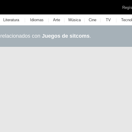
Regís
|
|
|
|
|
|
Literatura
Idiomas
Arte
Música
Cine
TV
Tecno
 relacionados con
Juegos de sitcoms
.