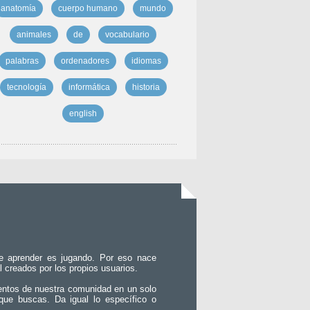
anatomía
cuerpo humano
mundo
animales
de
vocabulario
palabras
ordenadores
idiomas
tecnología
informática
historia
english
e aprender es jugando. Por eso nace
l creados por los propios usuarios.
entos de nuestra comunidad en un solo
que buscas. Da igual lo específico o