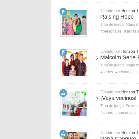
Creado por
Horizon T
Raising Hope
Tipo de juego:
Mapa 
#personajes
#series 
Creado por
Horizon T
Malcolm Serie-
Tipo de juego:
Mapa 
#series
#personajes
Creado por
Horizon T
¡Vaya vecinos!
Tipo de juego:
Encuent
#series
#personajes
Creado por
Horizon T
Papá Canguro -