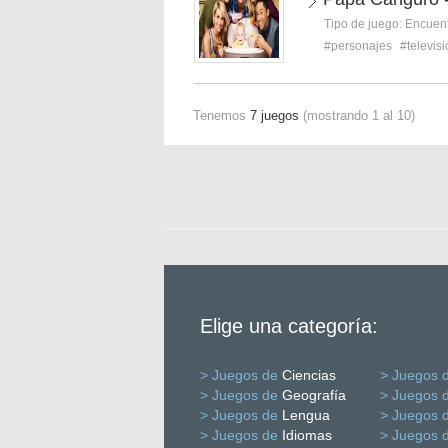
Tipo de juego:
Encuent
#personajes
#televis
Tenemos
7 juegos
(mostrando 1 al 10)
Elige una categoría:
> Juegos de
Ciencias
> Juegos 
> Juegos de
Geografía
> Juegos 
> Juegos de
Lengua
> Juegos 
> Juegos de
Idiomas
> Juegos 