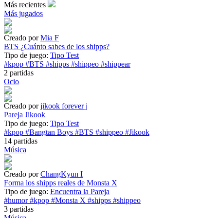
Más recientes
Más jugados
Creado por
Mia F
BTS ¿Cuánto sabes de los shipps?
Tipo de juego:
Tipo Test
#kpop
#BTS
#shipps
#shippeo
#shippear
2 partidas
Ocio
Creado por
jikook forever j
Pareja Jikook
Tipo de juego:
Tipo Test
#kpop
#Bangtan Boys
#BTS
#shippeo
#Jikook
14 partidas
Música
Creado por
ChangKyun I
Forma los shipps reales de Monsta X
Tipo de juego:
Encuentra la Pareja
#humor
#kpop
#Monsta X
#shipps
#shippeo
3 partidas
Música