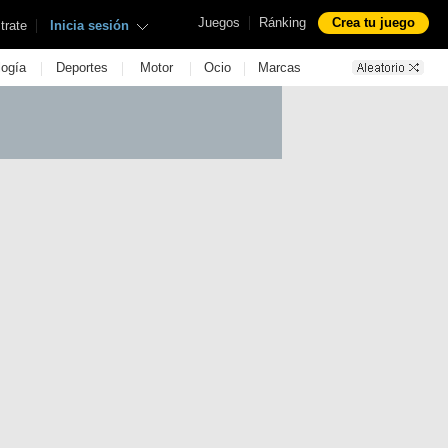
|
Juegos
Ránking
Crea tu juego
|
trate
Inicia sesión
|
|
|
|
logía
Deportes
Motor
Ocio
Marcas