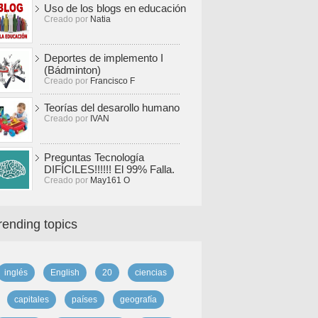
Uso de los blogs en educación
Creado por
Natia
Deportes de implemento I
(Bádminton)
Creado por
Francisco F
Teorías del desarollo humano
Creado por
IVAN
Preguntas Tecnología
DIFÍCILES!!!!!! El 99% Falla.
Creado por
May161 O
rending topics
inglés
English
20
ciencias
capitales
países
geografía