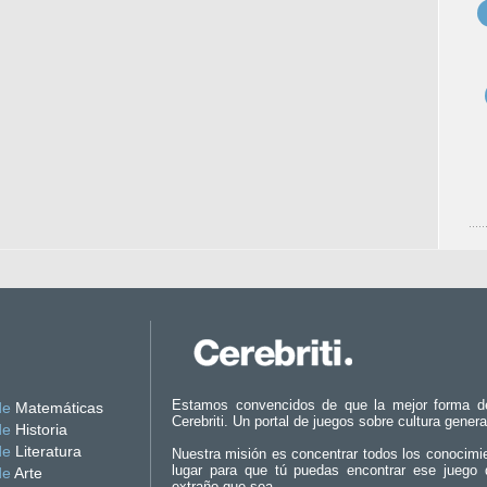
Estamos convencidos de que la mejor forma d
de
Matemáticas
Cerebriti. Un portal de juegos sobre cultura genera
de
Historia
de
Literatura
Nuestra misión es concentrar todos los conocimi
lugar para que tú puedas encontrar ese juego 
de
Arte
extraño que sea.