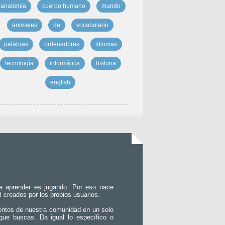
anatomía
cuerpo humano
mundo
animales
de
vocabulario
palabras
ordenadores
idiomas
tecnología
informática
historia
english
e aprender es jugando. Por eso nace
l creados por los propios usuarios.
entos de nuestra comunidad en un solo
que buscas. Da igual lo específico o