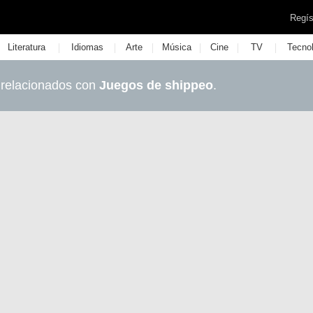
Regís
|
|
|
|
|
|
Literatura
Idiomas
Arte
Música
Cine
TV
Tecno
 relacionados con
Juegos de shippeo
.