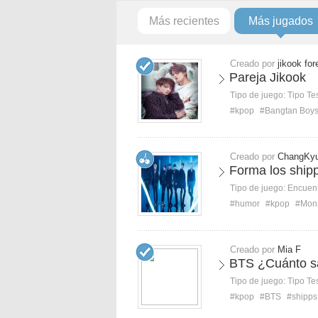
Más recientes
Más jugados
Creado por
jikook for
Pareja Jikook
Tipo de juego:
Tipo Te
#kpop
#Bangtan Boy
Creado por
ChangKyu
Forma los ship
Tipo de juego:
Encuent
#humor
#kpop
#Mon
Creado por
Mia F
BTS ¿Cuánto sa
Tipo de juego:
Tipo Te
#kpop
#BTS
#shipps