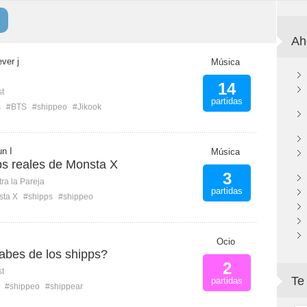
Ah
ever j
Música
14
st
partidas
s
#BTS
#shippeo
#Jikook
n I
Música
ps reales de Monsta X
3
ra la Pareja
partidas
sta X
#shipps
#shippeo
Ocio
bes de los shipps?
2
st
Te
partidas
#shippeo
#shippear