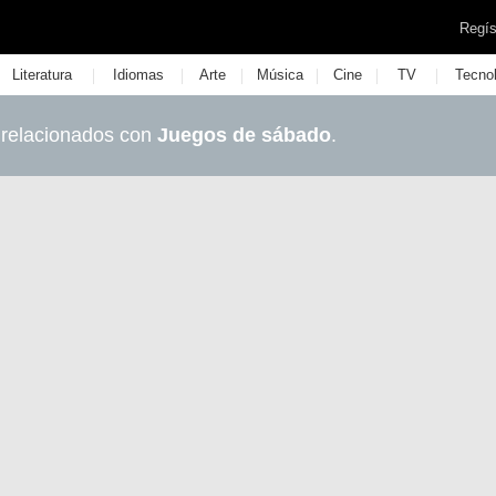
Regís
|
|
|
|
|
|
Literatura
Idiomas
Arte
Música
Cine
TV
Tecno
 relacionados con
Juegos de sábado
.