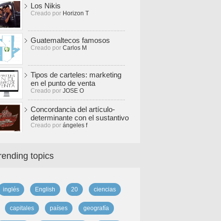
Los Nikis
Creado por
Horizon T
Guatemaltecos famosos
Creado por
Carlos M
Tipos de carteles: marketing
en el punto de venta
Creado por
JOSE O
Concordancia del artículo-
determinante con el sustantivo
Creado por
ángeles f
rending topics
inglés
English
20
ciencias
capitales
países
geografía