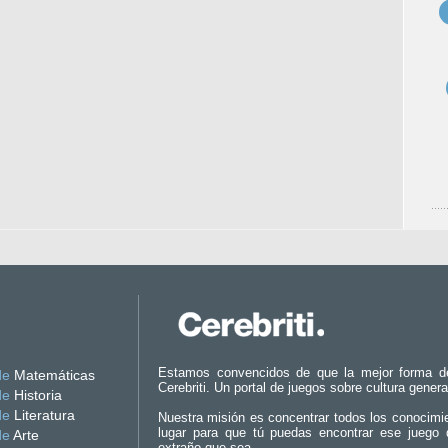
Estamos convencidos de que la mejor forma d
de
Matemáticas
Cerebriti. Un portal de juegos sobre cultura genera
de
Historia
de
Literatura
Nuestra misión es concentrar todos los conocimi
lugar para que tú puedas encontrar ese juego 
de
Arte
extraño que sea.