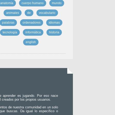
anatomía
cuerpo humano
mundo
animales
de
vocabulario
palabras
ordenadores
idiomas
tecnología
informática
historia
english
e aprender es jugando. Por eso nace
l creados por los propios usuarios.
entos de nuestra comunidad en un solo
que buscas. Da igual lo específico o