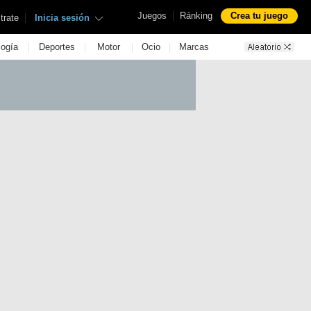
|
Juegos
Ránking
Crea tu juego
|
trate
Inicia sesión
|
|
|
|
logía
Deportes
Motor
Ocio
Marcas