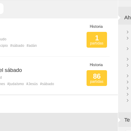
Ah
Historia
1
mudo
partidas
cipio
#sábado
#adán
Historia
el sábado
86
st
partidas
ones
#judaísmo
#Jesús
#sábado
Te