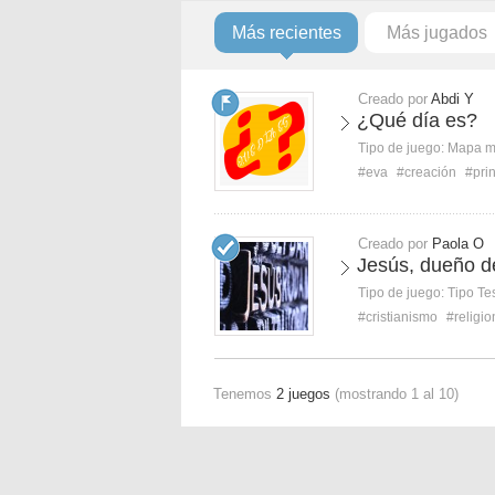
Más recientes
Más jugados
Creado por
Abdi Y
¿Qué día es?
Tipo de juego:
Mapa 
#eva
#creación
#prin
Creado por
Paola O
Jesús, dueño d
Tipo de juego:
Tipo Te
#cristianismo
#religi
Tenemos
2 juegos
(mostrando 1 al 10)