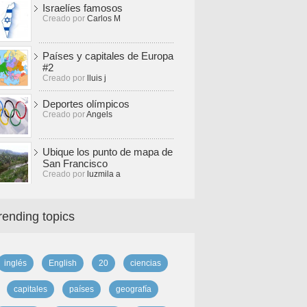
Israelíes famosos
Creado por
Carlos M
Países y capitales de Europa
#2
Creado por
lluis j
Deportes olímpicos
Creado por
Angels
Ubique los punto de mapa de
San Francisco
Creado por
luzmila a
rending topics
inglés
English
20
ciencias
capitales
países
geografía