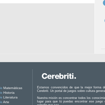
Estamos convencidos de que la mejor forma d
de
Matemáticas
Cerebriti. Un portal de juegos sobre cultura genera
de
Historia
de
Literatura
Nuestra misión es concentrar todos los conocimi
lugar para que tú puedas encontrar ese juego 
de
Arte
extraño que sea.