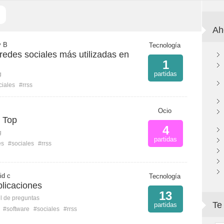
Ah
y B
Tecnología
redes sociales más utilizadas en
1
partidas
g
ciales
#rrss
Ocio
 Top
4
g
partidas
es
#sociales
#rrss
id c
Tecnología
plicaciones
13
l de preguntas
Te
partidas
#software
#sociales
#rrss