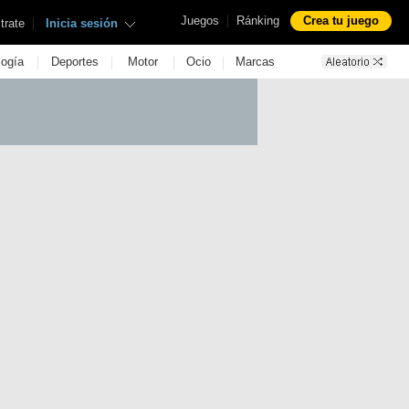
|
Juegos
Ránking
Crea tu juego
|
trate
Inicia sesión
|
|
|
|
logía
Deportes
Motor
Ocio
Marcas