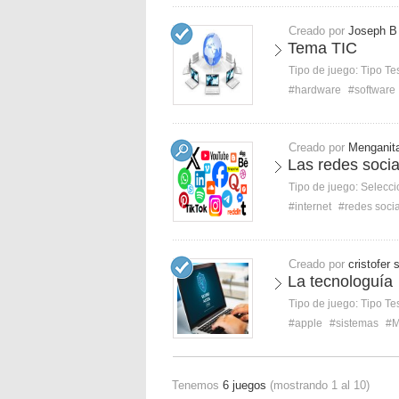
Creado por
Joseph B
Tema TIC
Tipo de juego:
Tipo Te
#hardware
#software
Creado por
Menganit
Las redes socia
Tipo de juego:
Selecci
#internet
#redes soci
Creado por
cristofer 
La tecnologuía
Tipo de juego:
Tipo Te
#apple
#sistemas
#M
Tenemos
6 juegos
(mostrando 1 al 10)