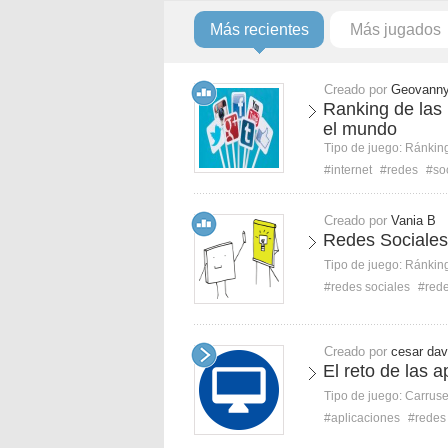
Más recientes
Más jugados
Creado por
Geovann
Ranking de las 
el mundo
Tipo de juego:
Ránkin
#internet
#redes
#so
Creado por
Vania B
Redes Sociales
Tipo de juego:
Ránkin
#redes sociales
#red
Creado por
cesar dav
El reto de las a
Tipo de juego:
Carruse
#aplicaciones
#redes