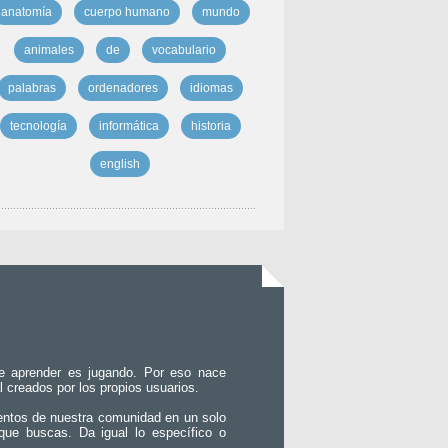
anatomía
cuerpo humano
mundo
animales
de
vocabulario
palabras
ordenadores
idiomas
tecnología
informática
historia
english
e aprender es jugando. Por eso nace
l creados por los propios usuarios.
entos de nuestra comunidad en un solo
que buscas. Da igual lo específico o