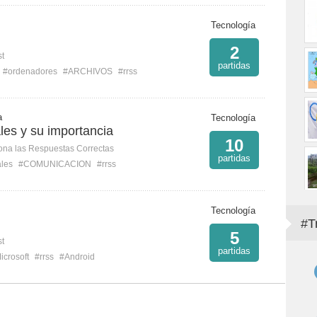
Tecnología
2
st
partidas
#ordenadores
#ARCHIVOS
#rrss
a
Tecnología
les y su importancia
10
ona las Respuestas Correctas
partidas
ales
#COMUNICACION
#rrss
s
Tecnología
#T
5
st
partidas
icrosoft
#rrss
#Android