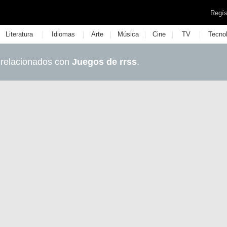
Regís
|
|
|
|
|
|
Literatura
Idiomas
Arte
Música
Cine
TV
Tecno
 relacionados con
Juegos de rrss
.