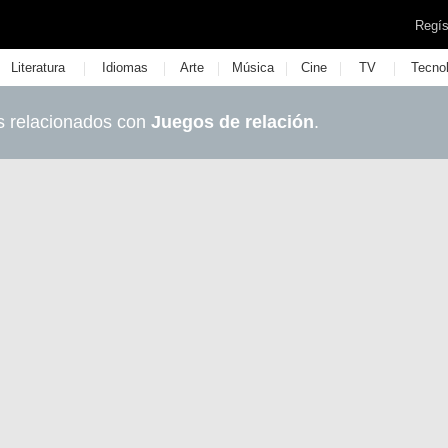
Regís
|
|
|
|
|
|
Literatura
Idiomas
Arte
Música
Cine
TV
Tecno
s relacionados con
Juegos de relación
.