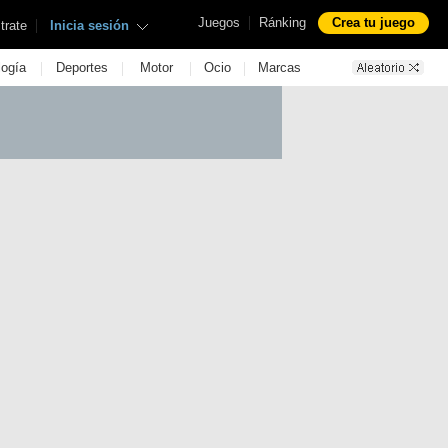
|
Juegos
Ránking
Crea tu juego
|
trate
Inicia sesión
|
|
|
|
logía
Deportes
Motor
Ocio
Marcas