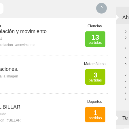
Ah
a
Ciencias
elación y movimiento
13
st
partidas
relacion
#movimiento
Matemáticas
aciones.
3
ca la Imagen
partidas
Deportes
 BILLAR
1
mudo
Te
partidas
ion
#BILLAR