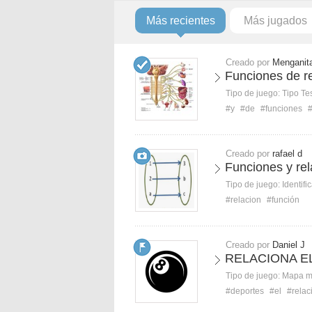
Más recientes
Más jugados
Creado por
Menganit
Funciones de r
Tipo de juego:
Tipo Te
#y
#de
#funciones
#
Creado por
rafael d
Funciones y rel
Tipo de juego:
Identifi
#relacion
#función
Creado por
Daniel J
RELACIONA EL
Tipo de juego:
Mapa 
#deportes
#el
#relac