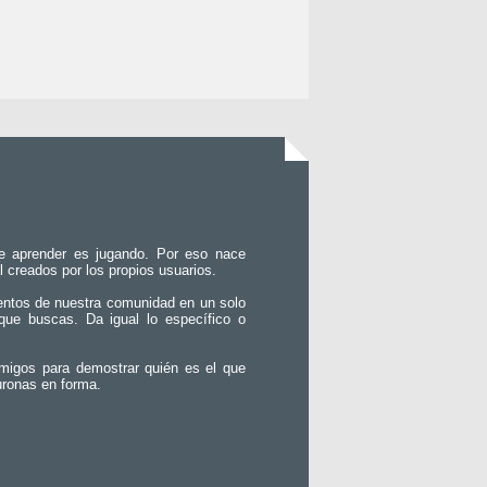
e aprender es jugando. Por eso nace
l creados por los propios usuarios.
entos de nuestra comunidad en un solo
que buscas. Da igual lo específico o
migos para demostrar quién es el que
uronas en forma.