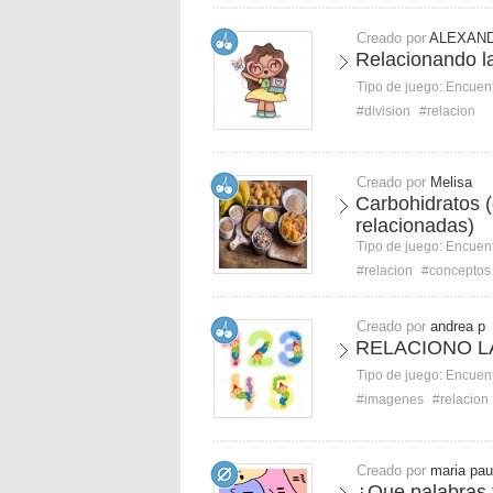
Creado por
ALEXAND
Relacionando la
Tipo de juego:
Encuent
#division
#relacion
Creado por
Melisa
Carbohidratos (
relacionadas)
Tipo de juego:
Encuent
#relacion
#conceptos
Creado por
andrea p
RELACIONO L
Tipo de juego:
Encuent
#imagenes
#relacion
Creado por
maria pau
¿Que palabras t