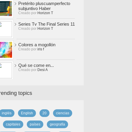
Pretérito pluscuamperfecto
subjuntivo Haber
Creado por
Horizon T
Series Tv The Final Series 11
Creado por
Horizon T
Colores a mogollón
Creado por
iris f
Qué se come en...
Creado por
Desi A
rending topics
inglés
English
20
ciencias
capitales
países
geografía