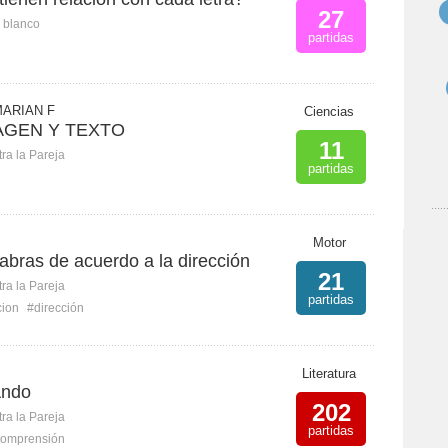
27
n blanco
partidas
ARIAN F
Ciencias
AGEN Y TEXTO
11
ra la Pareja
partidas
Motor
abras de acuerdo a la dirección
21
ra la Pareja
partidas
cion
#dirección
Literatura
Ando
202
ra la Pareja
partidas
omprensión