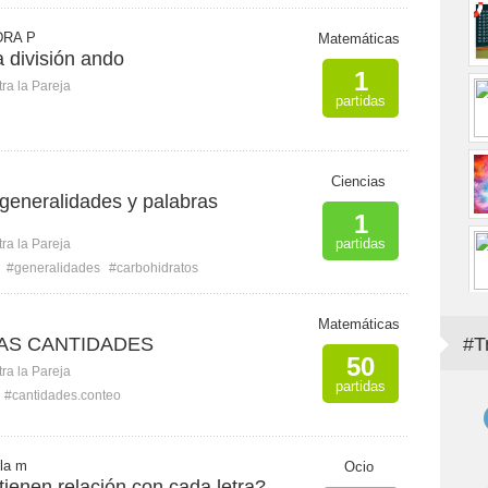
RA P
Matemáticas
 división ando
1
ra la Pareja
partidas
Ciencias
generalidades y palabras
1
partidas
ra la Pareja
#generalidades
#carbohidratos
Matemáticas
AS CANTIDADES
#T
50
ra la Pareja
partidas
#cantidades.conteo
la m
Ocio
ienen relación con cada letra?