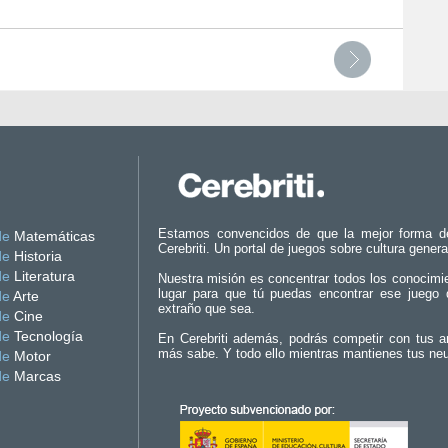
Estamos convencidos de que la mejor forma d
de
Matemáticas
Cerebriti. Un portal de juegos sobre cultura genera
de
Historia
de
Literatura
Nuestra misión es concentrar todos los conocimi
lugar para que tú puedas encontrar ese juego 
de
Arte
extraño que sea.
de
Cine
de
Tecnología
En Cerebriti además, podrás competir con tus a
más sabe. Y todo ello mientras mantienes tus ne
de
Motor
de
Marcas