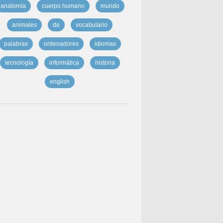
anatomía
cuerpo humano
mundo
animales
de
vocabulario
palabras
ordenadores
idiomas
tecnología
informática
historia
english