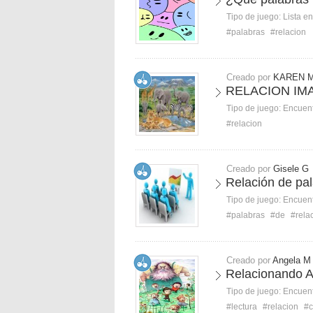
Tipo de juego:
Lista e
#palabras
#relacion
Creado por
KAREN M
RELACION IM
Tipo de juego:
Encuent
#relacion
Creado por
Gisele G
Relación de pal
Tipo de juego:
Encuent
#palabras
#de
#rela
Creado por
Angela M
Relacionando 
Tipo de juego:
Encuent
#lectura
#relacion
#c