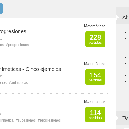
Ah
Matemáticas
rogresiones
228
st
partidas
tos
#progresiones
Matemáticas
itméticas - Cinco ejemplos
154
st
partidas
ones
#aritméticas
Matemáticas
114
st
Te
partidas
ritmética
#sucesiones
#progresiones