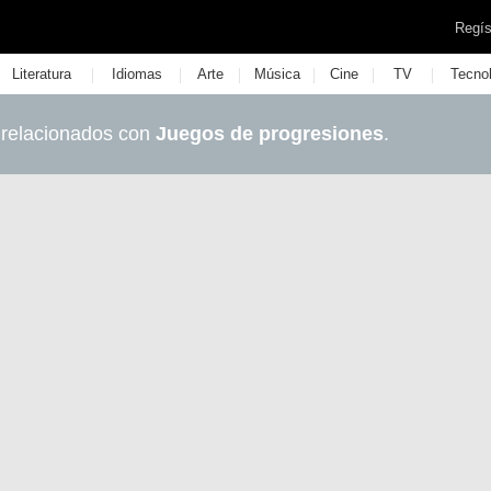
Regís
|
|
|
|
|
|
Literatura
Idiomas
Arte
Música
Cine
TV
Tecno
 relacionados con
Juegos de progresiones
.