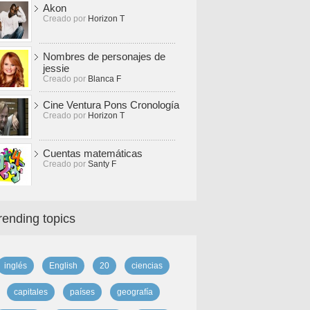
Akon
Creado por
Horizon T
Nombres de personajes de
jessie
Creado por
Blanca F
Cine Ventura Pons Cronología
Creado por
Horizon T
Cuentas matemáticas
Creado por
Santy F
rending topics
inglés
English
20
ciencias
capitales
países
geografía