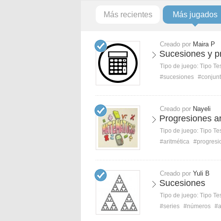
Más recientes
Más jugados
Creado por
Maira P
Sucesiones y p
Tipo de juego:
Tipo Te
#sucesiones
#conjun
Creado por
Nayeli
Progresiones ar
Tipo de juego:
Tipo Te
#aritmética
#progresi
Creado por
Yuli B
Sucesiones
Tipo de juego:
Tipo Te
#series
#números
#a