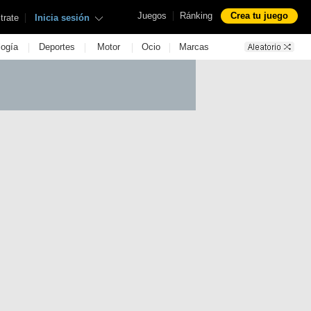
|
Juegos
Ránking
Crea tu juego
|
trate
Inicia sesión
|
|
|
|
logía
Deportes
Motor
Ocio
Marcas