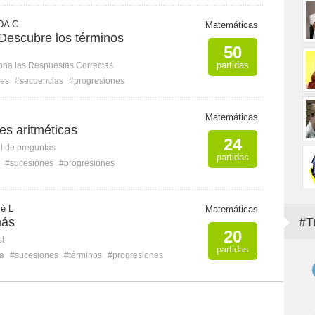
DA C
Matemáticas
 Descubre los términos
50
partidas
ona las Respuestas Correctas
nes
#secuencias
#progresiones
Matemáticas
es aritméticas
24
l de preguntas
partidas
#sucesiones
#progresiones
é L
Matemáticas
más
#T
20
st
partidas
a
#sucesiones
#términos
#progresiones