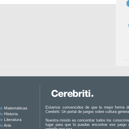
Estamos convencidos de que la mejor forma d
de
Matemáticas
Cerebriti. Un portal de juegos sobre cultura genera
de
Historia
de
Literatura
Nuestra misión es concentrar todos los conocimi
lugar para que tú puedas encontrar ese juego 
de
Arte
extraño que sea.