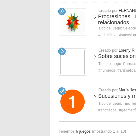
Creado por
FERNAN
Progresiones -
relacionados
Tipo de juego:
Selecci
#aritmética
#sucesio
Creado por
Loreny R
Sobre sucesion
Tipo de juego:
Carruse
#números
#aritmética
Creado por
María Jos
Sucesiones y 
Tipo de juego:
Tipo Te
#aritmética
#geometrí
Tenemos
6 juegos
(mostrando 1 al 10)