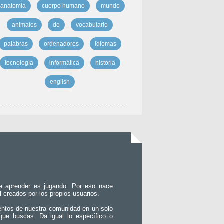
anatomía
cuerpo humano
mundo
animales
de
vocabulario
palabras
ordenadores
idiomas
tecnología
informática
historia
english
e aprender es jugando. Por eso nace
l creados por los propios usuarios.
entos de nuestra comunidad en un solo
que buscas. Da igual lo específico o