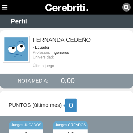
Perfil
FERNANDA CEDEÑO
- Ecuador
Profesión:
Ingenieros
Universidad:
Último juego:
0,00
NOTA MEDIA:
0
PUNTOS (último mes)
Juegos JUGADOS
Juegos CREADOS