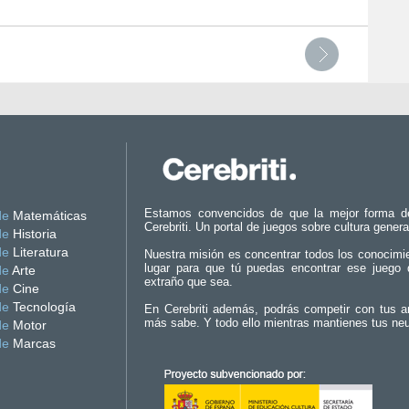
Estamos convencidos de que la mejor forma d
de
Matemáticas
Cerebriti. Un portal de juegos sobre cultura genera
de
Historia
de
Literatura
Nuestra misión es concentrar todos los conocimi
lugar para que tú puedas encontrar ese juego 
de
Arte
extraño que sea.
de
Cine
de
Tecnología
En Cerebriti además, podrás competir con tus a
más sabe. Y todo ello mientras mantienes tus ne
de
Motor
de
Marcas