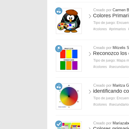
Creado por
Carmen 
Colores Primar
Tipo de juego:
Encuent
#colores
#primarios
Creado por
Mitzelis 
Reconozco los 
Tipo de juego:
Mapa 
#colores
#secundario
Creado por
Maritza G
identificando co
Tipo de juego:
Encuent
#colores
#secundario
Creado por
Maríazab
Colores primar