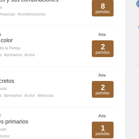
8
st
partidas
#mezclas
#combinaciones
a
Arte
 color
2
ra la Pareja
partidas
s
#primarios
#color
Arte
cretos
2
mudo
partidas
s
#primarios
#color
#mezclas
R
Arte
s primarios
1
mudo
partidas
#color