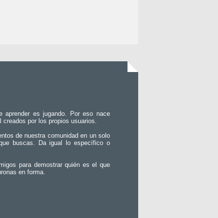
e aprender es jugando. Por eso nace
l creados por los propios usuarios.
entos de nuestra comunidad en un solo
que buscas. Da igual lo específico o
migos para demostrar quién es el que
uronas en forma.