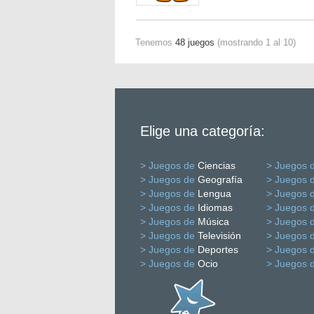
Tenemos
48 juegos
(mostrando 1 al 10)
Elige una categoría:
> Juegos de
Ciencias
> Juegos 
> Juegos de
Geografía
> Juegos 
> Juegos de
Lengua
> Juegos 
> Juegos de
Idiomas
> Juegos 
> Juegos de
Música
> Juegos 
> Juegos de
Televisión
> Juegos 
> Juegos de
Deportes
> Juegos 
> Juegos de
Ocio
> Juegos 