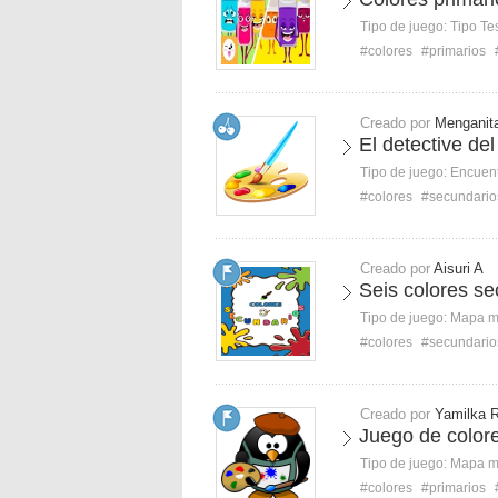
Tipo de juego:
Tipo Te
#colores
#primarios
Creado por
Menganit
El detective del
Tipo de juego:
Encuent
#colores
#secundario
Creado por
Aisuri A
Seis colores se
Tipo de juego:
Mapa 
#colores
#secundario
Creado por
Yamilka 
Juego de colore
Tipo de juego:
Mapa 
#colores
#primarios