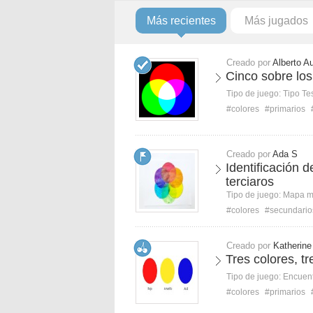
Más recientes
Más jugados
Creado por
Alberto A
Cinco sobre los
Tipo de juego:
Tipo Te
#colores
#primarios
Creado por
Ada S
Identificación 
terciaros
Tipo de juego:
Mapa 
#colores
#secundario
Creado por
Katherine
Tres colores, t
Tipo de juego:
Encuent
#colores
#primarios