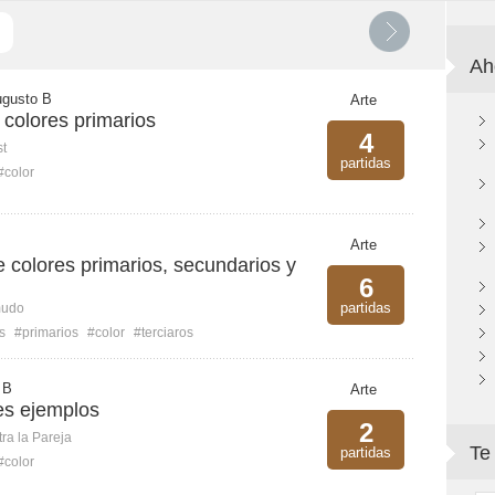
Ah
ugusto B
Arte
 colores primarios
4
st
partidas
#color
Arte
de colores primarios, secundarios y
6
partidas
mudo
s
#primarios
#color
#terciaros
 B
Arte
res ejemplos
2
ra la Pareja
Te
partidas
#color