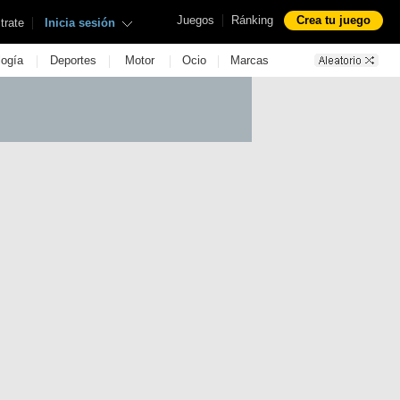
|
Juegos
Ránking
Crea tu juego
|
trate
Inicia sesión
|
|
|
|
logía
Deportes
Motor
Ocio
Marcas