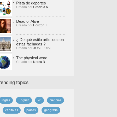
Pista de deportes
Creado por
Graciela N
Dead or Alive
Creado por
Horizon T
¿ De qué estilo artístico son
estas fachadas ?
Creado por
XOSE LUIS L
The physical word
Creado por
Nerea B
rending topics
inglés
English
20
ciencias
capitales
países
geografía