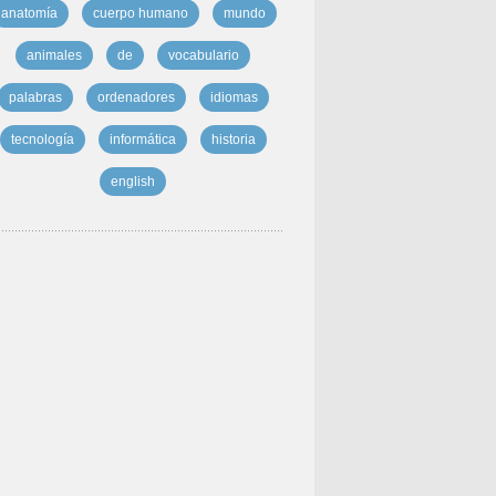
anatomía
cuerpo humano
mundo
animales
de
vocabulario
palabras
ordenadores
idiomas
tecnología
informática
historia
english