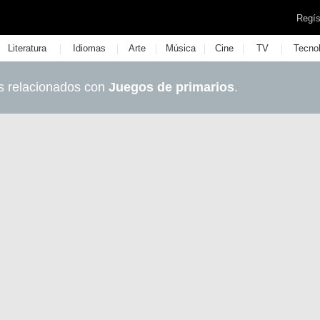
Regís
|
|
|
|
|
|
Literatura
Idiomas
Arte
Música
Cine
TV
Tecno
s relacionados con
Juegos de primarios
.