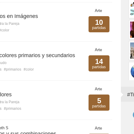
B
Arte
ios en Imágenes
10
ra la Pareja
partidas
#color
S
Arte
colores primarios y secundarios
14
mudo
partidas
s
#primarios
#color
Arte
lores
#T
5
ra la Pareja
partidas
s
#primarios
eth S
Arte
ios y sus combinaciones