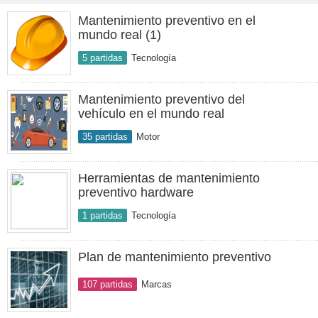
Mantenimiento preventivo en el
mundo real (1)
5 partidas
Tecnología
Mantenimiento preventivo del
vehículo en el mundo real
35 partidas
Motor
Herramientas de mantenimiento
preventivo hardware
1 partidas
Tecnología
Plan de mantenimiento preventivo
107 partidas
Marcas