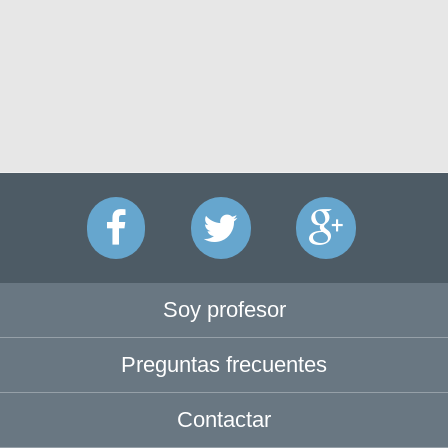
Soy profesor
Preguntas frecuentes
Contactar