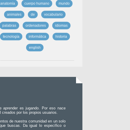
anatomía
cuerpo humano
mundo
animales
de
vocabulario
palabras
ordenadores
idiomas
tecnología
informática
historia
english
e aprender es jugando. Por eso nace
l creados por los propios usuarios.
entos de nuestra comunidad en un solo
que buscas. Da igual lo específico o