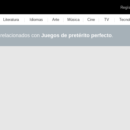
Regís
|
|
|
|
|
|
Literatura
Idiomas
Arte
Música
Cine
TV
Tecno
 relacionados con
Juegos de pretérito perfecto
.