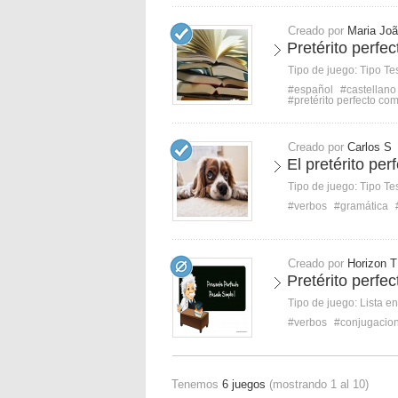
Creado por
Maria Jo
Pretérito perfec
Tipo de juego:
Tipo Te
#español
#castellano
#pretérito perfecto co
Creado por
Carlos S
El pretérito per
Tipo de juego:
Tipo Te
#verbos
#gramática
Creado por
Horizon T
Pretérito perfec
Tipo de juego:
Lista e
#verbos
#conjugacio
Tenemos
6 juegos
(mostrando 1 al 10)