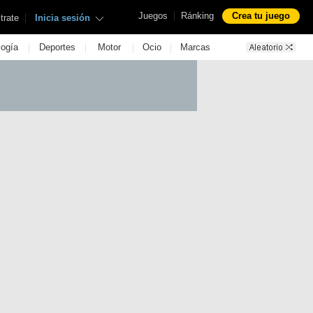
|
Juegos
Ránking
Crea tu juego
|
trate
Inicia sesión
|
|
|
|
logía
Deportes
Motor
Ocio
Marcas