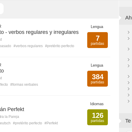
Ah
R
Lengua
to - verbos regulares y irregulares
7
st
partidas
pasado
#verbos regulares
#pretérito perfecto
R
Lengua
to
384
st
partidas
rfecto
#formas verbales
Idiomas
án Perfekt
126
ra la Pareja
Te
partidas
eutsch
#pretérito perfecto
#Perfekt