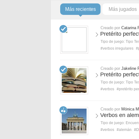
Más recientes
Más jugados
Creado por
Catarina 
Pretérito perfec
Tipo de juego:
Tipo Te
#verbos irregulares
#
Creado por
Jakeline 
Pretérito perfec
Tipo de juego:
Tipo Te
#verbos
#pretérito pe
Creado por
Mónica M
Verbos en alem
Tipo de juego:
Encuent
#verbos
#alemán
#D