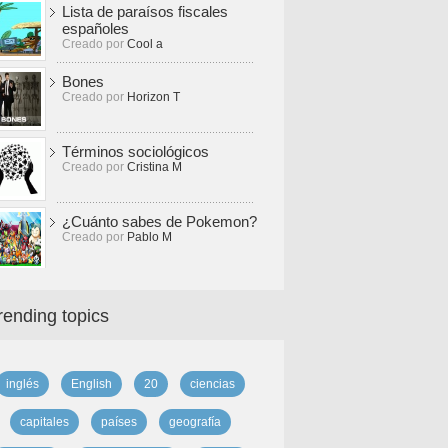
Lista de paraísos fiscales
españoles
Creado por
Cool a
Bones
Creado por
Horizon T
Términos sociológicos
Creado por
Cristina M
¿Cuánto sabes de Pokemon?
Creado por
Pablo M
rending topics
inglés
English
20
ciencias
capitales
países
geografía