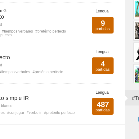
ão G
Lengua
to
9
st
partidas
#tiempos verbales
#pretérito perfecto
mpuesto
Lengua
fecto
4
st
partidas
#tiempos verbales
#pretérito perfecto
Lengua
to simple IR
#T
487
n blanco
partidas
nes
#conjugar
#verbo ir
#pretérito perfecto