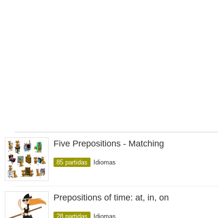
Five Prepositions - Matching
85 partidas
Idiomas
Prepositions of time: at, in, on
28 partidas
Idiomas