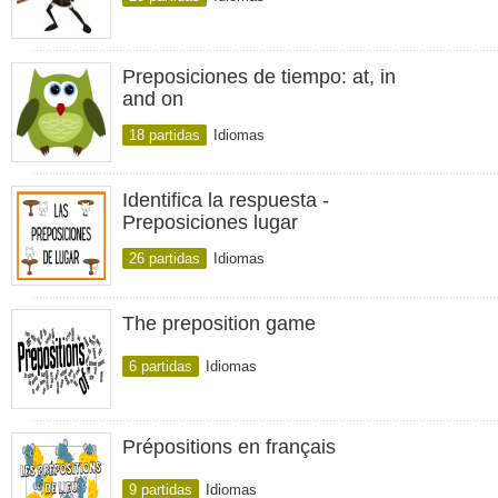
Preposiciones de tiempo: at, in
and on
18 partidas
Idiomas
Identifica la respuesta -
Preposiciones lugar
26 partidas
Idiomas
The preposition game
6 partidas
Idiomas
Prépositions en français
9 partidas
Idiomas