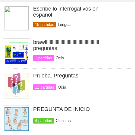
Escribe lo interrogativos en
español
15 partidas
Lengua
brawlllllllllllllllllllllllllllllllllllllllllllll
preguntas
1 partidas
Ocio
Prueba. Preguntas
12 partidas
Ocio
PREGUNTA DE INICIO
4 partidas
Ciencias