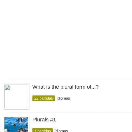
What is the plural form of...?
22 partidas
Idiomas
Plurals #1
1 partidas
Idiomas