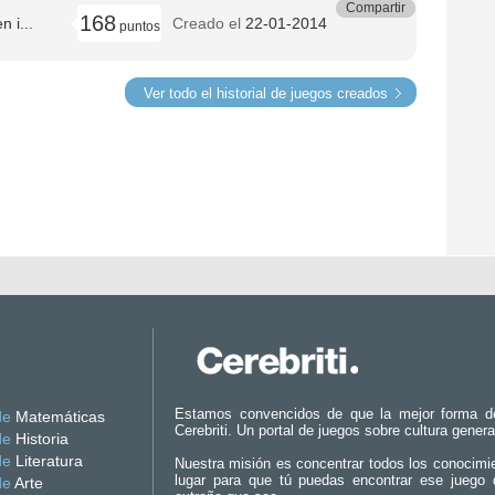
Compartir
168
 i...
Creado el
22-01-2014
puntos
Ver todo el historial de juegos creados
Estamos convencidos de que la mejor forma d
de
Matemáticas
Cerebriti. Un portal de juegos sobre cultura genera
de
Historia
de
Literatura
Nuestra misión es concentrar todos los conocimi
lugar para que tú puedas encontrar ese juego 
de
Arte