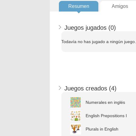
Resumen
Amigos
Juegos jugados (
0
)
Todavía no has jugado a ningún juego.
Juegos creados (
4
)
Numerales en inglés
English Prepositions I
Plurals in English