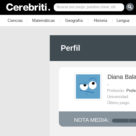
|
|
|
|
|
Ciencias
Matemáticas
Geografía
Historia
Lengua
Perfil
Diana Bal
-
Profesión:
Profe
Universidad:
Último juego:
NOTA MEDIA: