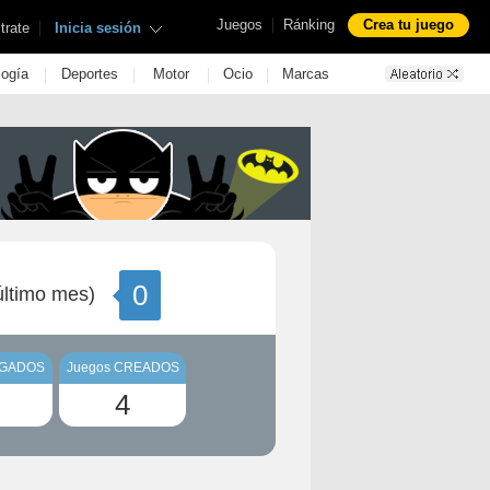
|
Juegos
Ránking
Crea tu juego
|
trate
Inicia sesión
|
|
|
|
logía
Deportes
Motor
Ocio
Marcas
0
ltimo mes)
UGADOS
Juegos CREADOS
4