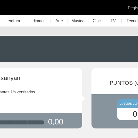
Regís
|
|
|
|
|
|
Literatura
Idiomas
Arte
Música
Cine
TV
Tecno
asanyan
PUNTOS (ú
sores Universitarios
Juegos J
0
0,00