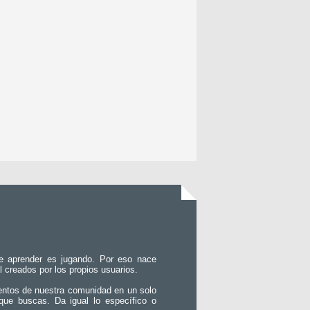
e aprender es jugando. Por eso nace
l creados por los propios usuarios.
entos de nuestra comunidad en un solo
que buscas. Da igual lo específico o