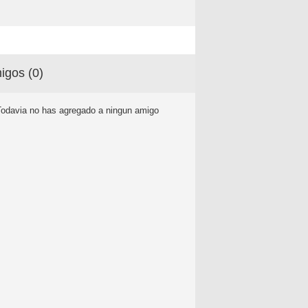
igos (
0
)
Todavia no has agregado a ningun amigo