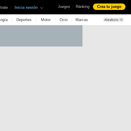
|
Juegos
Ránking
Crea tu juego
|
trate
Inicia sesión
|
|
|
|
logía
Deportes
Motor
Ocio
Marcas