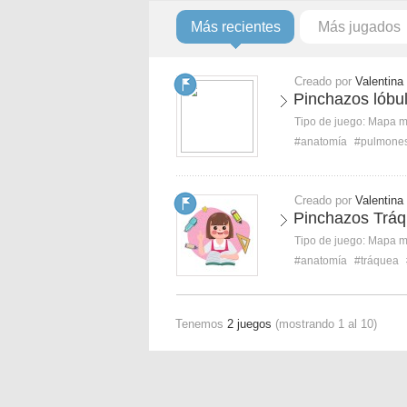
Más recientes
Más jugados
Creado por
Valentina
Pinchazos lóbu
Tipo de juego:
Mapa 
#anatomía
#pulmone
Creado por
Valentina
Pinchazos Trá
Tipo de juego:
Mapa 
#anatomía
#tráquea
Tenemos
2 juegos
(mostrando 1 al 10)