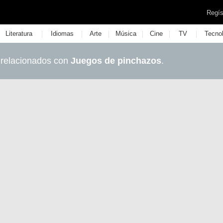
Regís
|
|
|
|
|
|
Literatura
Idiomas
Arte
Música
Cine
TV
Tecno
 relacionados con
Juegos de pinchazos
.