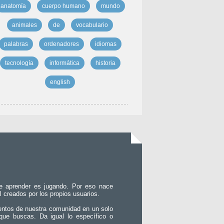
anatomía
cuerpo humano
mundo
animales
de
vocabulario
palabras
ordenadores
idiomas
tecnología
informática
historia
english
e aprender es jugando. Por eso nace
l creados por los propios usuarios.
entos de nuestra comunidad en un solo
que buscas. Da igual lo específico o