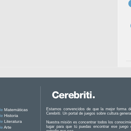
Estamos convencidos de que la mejor forma d
de
Matemáticas
Cerebriti. Un portal de juegos sobre cultura genera
de
Historia
de
Literatura
Nuestra misión es concentrar todos los conocimi
lugar para que tú puedas encontrar ese juego 
de
Arte
extraño que sea.