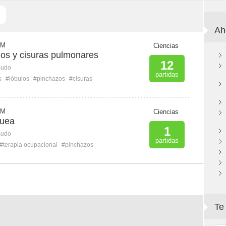
Ah
 M
Ciencias
los y cisuras pulmonares
12
mudo
partidas
s
#lóbulos
#pinchazos
#cisuras
 M
Ciencias
quea
1
mudo
partidas
#terapia ocupacional
#pinchazos
Te