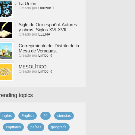
La Unión
Creado por
Horizon T
Siglo de Oro español. Autores
y obras. Siglos XVI-XVII
Creado por
ELENA
Corregimiento del Distrito de la
Mesa de Veraguas.
Creado por
Limbo R
MESOLÍTICO
Creado por
Limbo R
rending topics
inglés
English
20
ciencias
capitales
países
geografía