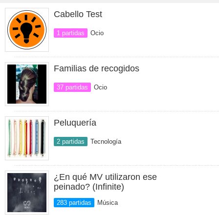
Cabello Test
1 partidas
Ocio
Familias de recogidos
37 partidas
Ocio
Peluquería
2 partidas
Tecnología
¿En qué MV utilizaron ese
peinado? (Infinite)
283 partidas
Música