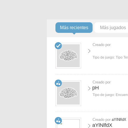
Más recientes
Más jugados
Creado por
Tipo de juego:
Tipo Te
Creado por
pH
Tipo de juego:
Encuent
Creado por
aYlNlfdX
aYlNlfdX