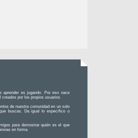
e aprender es jugando. Por eso nace
l creados por los propios usuarios.
entos de nuestra comunidad en un solo
que buscas. Da igual lo específico o
migos para demostrar quién es el que
uronas en forma.