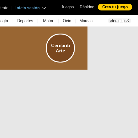
|
Juegos
Ránking
Crea tu juego
|
trate
Inicia sesión
|
|
|
|
logía
Deportes
Motor
Ocio
Marcas
Cerebriti
Arte