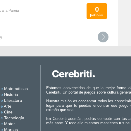
0
ra la Pareja
partidas
)
Estamos convencidos de que la mejor forma d
de
Matemáticas
Cerebriti. Un portal de juegos sobre cultura genera
de
Historia
de
Literatura
Nuestra misión es concentrar todos los conocimi
lugar para que tú puedas encontrar ese juego 
de
Arte
extraño que sea.
de
Cine
de
Tecnología
En Cerebriti además, podrás competir con tus a
más sabe. Y todo ello mientras mantienes tus ne
de
Motor
de
Marcas