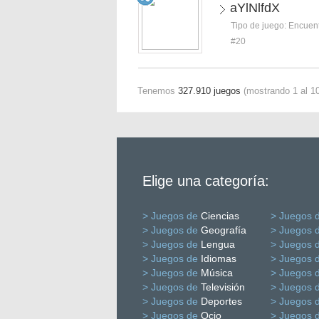
aYlNlfdX
Tipo de juego:
Encuent
#20
Tenemos
327.910 juegos
(mostrando 1 al 10
Elige una categoría:
> Juegos de
Ciencias
> Juegos 
> Juegos de
Geografía
> Juegos 
> Juegos de
Lengua
> Juegos 
> Juegos de
Idiomas
> Juegos 
> Juegos de
Música
> Juegos 
> Juegos de
Televisión
> Juegos 
> Juegos de
Deportes
> Juegos 
> Juegos de
Ocio
> Juegos 