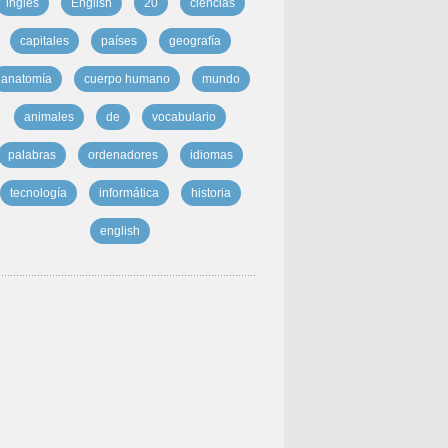
inglés
English
20
ciencias
capitales
países
geografía
anatomía
cuerpo humano
mundo
animales
de
vocabulario
palabras
ordenadores
idiomas
tecnología
informática
historia
english