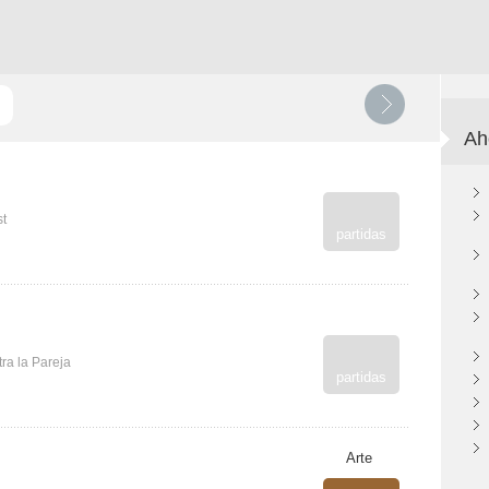
Ah
st
partidas
ra la Pareja
partidas
Arte