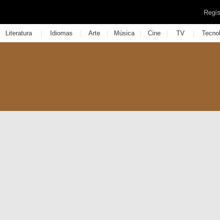
Regís
|
|
|
|
|
|
Literatura
Idiomas
Arte
Música
Cine
TV
Tecno