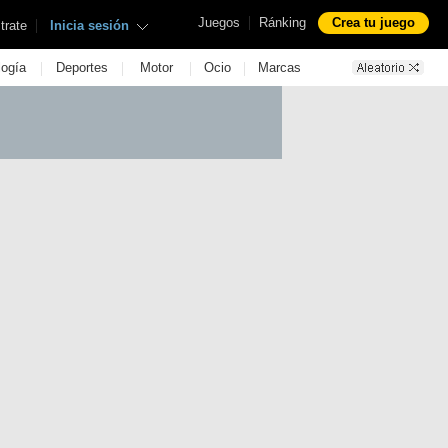
|
Juegos
Ránking
Crea tu juego
|
trate
Inicia sesión
|
|
|
|
logía
Deportes
Motor
Ocio
Marcas