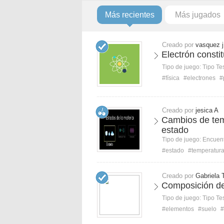
Más recientes
Más jugados
Creado por
vasquez j
Electrón consti
Tipo de juego:
Tipo Te
#física
#electrones
#
Creado por
jesica A
Cambios de tem
estado
Tipo de juego:
Encuent
#estado
#temperatur
Creado por
Gabriela 
Composición de
Tipo de juego:
Tipo Te
#elementos
#suelo
#