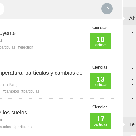
Ah
Ciencias
tuyente
10
st
partidas
partículas
#electron
Ciencias
peratura, partículas y cambios de
13
partidas
ra la Pareja
a
#cambios
#partículas
T
Ciencias
 los suelos
17
st
Te
partidas
suelos
#partículas