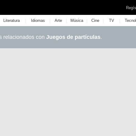
Regís
|
|
|
|
|
|
Literatura
Idiomas
Arte
Música
Cine
TV
Tecno
s relacionados con
Juegos de partículas
.