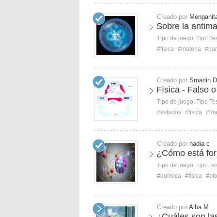
Creado por
Menganit
Sobre la antima
Tipo de juego:
Tipo Te
#física
#materia
#par
Creado por
Smarlin D
Física - Falso 
Tipo de juego:
Tipo Te
#estados
#física
#ma
Creado por
nadia c
¿Cómo está fo
Tipo de juego:
Tipo Te
#química
#física
#at
Creado por
Alba M
¿Cuáles son la