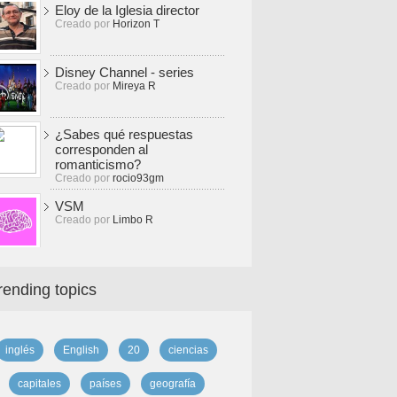
Eloy de la Iglesia director
Creado por
Horizon T
Disney Channel - series
Creado por
Mireya R
¿Sabes qué respuestas
corresponden al
romanticismo?
Creado por
rocio93gm
VSM
Creado por
Limbo R
rending topics
inglés
English
20
ciencias
capitales
países
geografía