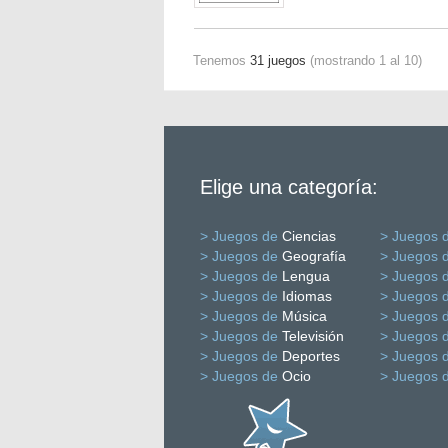
Tenemos
31 juegos
(mostrando 1 al 10)
Elige una categoría:
> Juegos de
Ciencias
> Juegos 
> Juegos de
Geografía
> Juegos 
> Juegos de
Lengua
> Juegos 
> Juegos de
Idiomas
> Juegos 
> Juegos de
Música
> Juegos 
> Juegos de
Televisión
> Juegos 
> Juegos de
Deportes
> Juegos 
> Juegos de
Ocio
> Juegos 