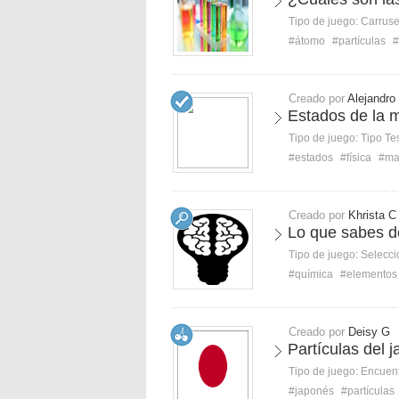
Tipo de juego:
Carruse
#átomo
#partículas
#
Creado por
Alejandro
Estados de la m
Tipo de juego:
Tipo Te
#estados
#física
#ma
Creado por
Khrista C
Lo que sabes de
Tipo de juego:
Selecci
#química
#elementos
Creado por
Deisy G
Partículas del 
Tipo de juego:
Encuent
#japonés
#partículas