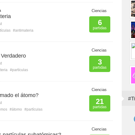
a
Ciencias
teria
6
st
partidas
tículas
#antimateria
Ciencias
o Verdadero
3
st
partidas
teria
#partículas
Ciencias
rmado el átomo?
#T
21
st
partidas
omos
#átomo
#partículas
Ciencias
s partículas subatómicas?