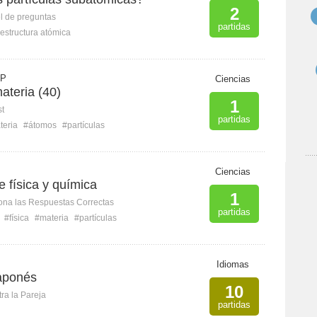
2
l de preguntas
partidas
estructura atómica
 P
Ciencias
ateria (40)
1
st
partidas
teria
#átomos
#partículas
Ciencias
 física y química
1
ona las Respuestas Correctas
partidas
#física
#materia
#partículas
Idiomas
japonés
10
ra la Pareja
partidas