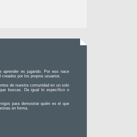
e aprender es jugando. Por eso nace
l creados por los propios usuarios.
entos de nuestra comunidad en un solo
que buscas. Da igual lo específico o
migos para demostrar quién es el que
uronas en forma.