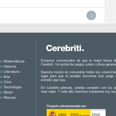
Estamos convencidos de que la mejor forma d
de
Matemáticas
Cerebriti. Un portal de juegos sobre cultura genera
de
Historia
de
Literatura
Nuestra misión es concentrar todos los conocimi
lugar para que tú puedas encontrar ese juego 
de
Arte
extraño que sea.
de
Cine
de
Tecnología
En Cerebriti además, podrás competir con tus a
más sabe. Y todo ello mientras mantienes tus ne
de
Motor
de
Marcas