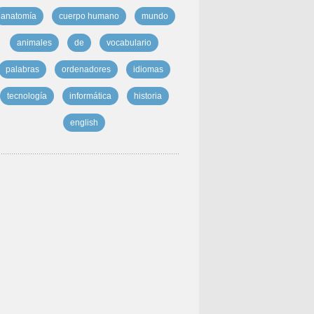
anatomía
cuerpo humano
mundo
animales
de
vocabulario
palabras
ordenadores
idiomas
tecnología
informática
historia
english