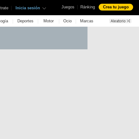
|
Juegos
Ránking
Crea tu juego
|
trate
Inicia sesión
|
|
|
|
logía
Deportes
Motor
Ocio
Marcas