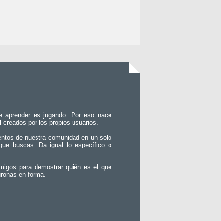
e aprender es jugando. Por eso nace
l creados por los propios usuarios.
entos de nuestra comunidad en un solo
que buscas. Da igual lo específico o
migos para demostrar quién es el que
uronas en forma.