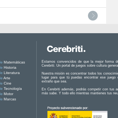
Estamos convencidos de que la mejor forma d
de
Matemáticas
Cerebriti. Un portal de juegos sobre cultura genera
de
Historia
de
Literatura
Nuestra misión es concentrar todos los conocimi
lugar para que tú puedas encontrar ese juego 
de
Arte
extraño que sea.
de
Cine
de
Tecnología
En Cerebriti además, podrás competir con tus a
más sabe. Y todo ello mientras mantienes tus ne
de
Motor
de
Marcas