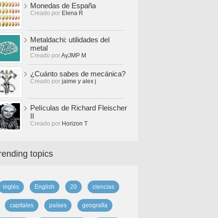
Monedas de España
Creado por
Elena R
Metaldachi: utilidades del
metal
Creado por
AyJMP M
¿Cuánto sabes de mecánica?
Creado por
jaime y alex j
Películas de Richard Fleischer
II
Creado por
Horizon T
rending topics
inglés
English
20
ciencias
capitales
países
geografía