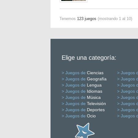
Tenemos
123 juegos
(mostrando 1 al 10)
Elige una categoría:
> Juegos de
Ciencias
> Juegos 
> Juegos de
Geografía
> Juegos 
> Juegos de
Lengua
> Juegos 
> Juegos de
Idiomas
> Juegos 
> Juegos de
Música
> Juegos 
> Juegos de
Televisión
> Juegos 
> Juegos de
Deportes
> Juegos 
> Juegos de
Ocio
> Juegos 