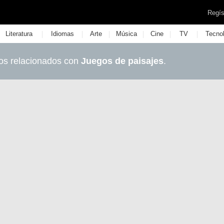
Regís
|
|
|
|
|
|
Literatura
Idiomas
Arte
Música
Cine
TV
Tecno
os relacionados con
Juegos de paisajes
.