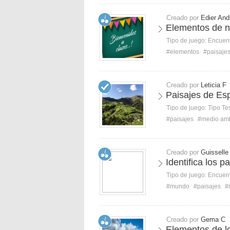
Creado por
Edier And
Elementos de n
Tipo de juego:
Encuent
#elementos
#paisaje
Creado por
Leticia F
Paisajes de Es
Tipo de juego:
Tipo Te
#paisajes
#medio am
Creado por
Guisselle
Identifica los p
Tipo de juego:
Encuent
#mundo
#paisajes
#
Creado por
Gema C
Elementos de lo