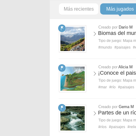
Más recientes
Más jugados
Creado por
Darío M
Biomas del mun
Tipo de juego:
Mapa 
#mundo
#paisajes
#
Creado por
Alicia M
¡Conoce el pais
Tipo de juego:
Mapa 
#mar
#río
#paisajes
Creado por
Gema M
Partes de un rí
Tipo de juego:
Mapa 
#ríos
#paisajes
#reli