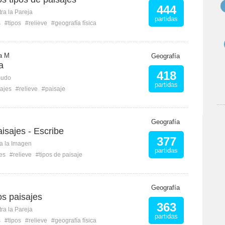
444
ra la Pareja
partidas
s
#tipos
#relieve
#geografía física
a M
Geografía
a
418
mudo
partidas
ajes
#relieve
#paisaje
Geografía
isajes - Escribe
377
ca la Imagen
partidas
es
#relieve
#tipos de paisaje
Geografía
os paisajes
363
ra la Pareja
partidas
s
#tipos
#relieve
#geografía física