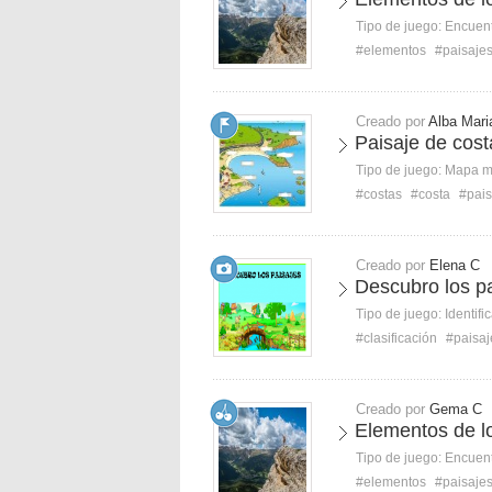
Tipo de juego:
Encuent
#elementos
#paisaje
Creado por
Alba Mari
Paisaje de cost
Tipo de juego:
Mapa 
#costas
#costa
#pais
Creado por
Elena C
Descubro los pa
Tipo de juego:
Identifi
#clasificación
#paisaj
Creado por
Gema C
Elementos de l
Tipo de juego:
Encuent
#elementos
#paisaje