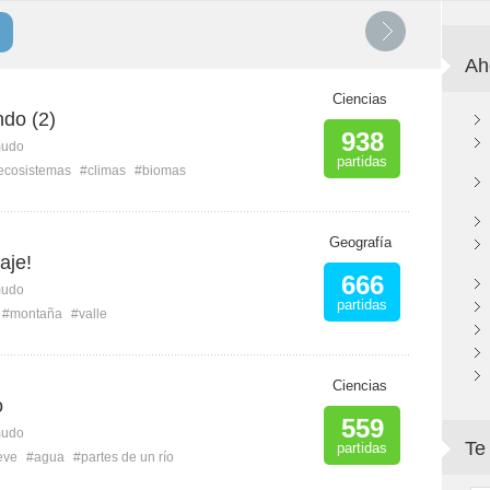
Ah
Ciencias
do (2)
938
mudo
partidas
ecosistemas
#climas
#biomas
Geografía
aje!
666
mudo
partidas
#montaña
#valle
Ciencias
o
559
mudo
Te
partidas
eve
#agua
#partes de un río