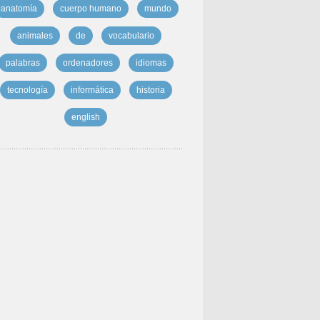
anatomía
cuerpo humano
mundo
animales
de
vocabulario
palabras
ordenadores
idiomas
tecnología
informática
historia
english