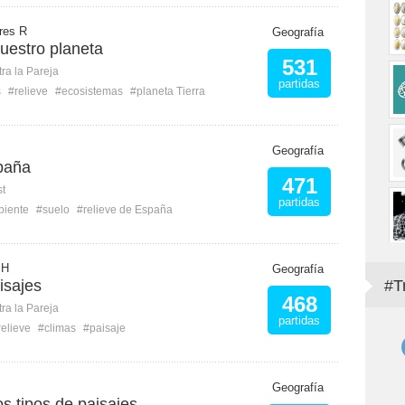
res R
Geografía
uestro planeta
531
ra la Pareja
partidas
s
#relieve
#ecosistemas
#planeta Tierra
Geografía
paña
471
st
partidas
biente
#suelo
#relieve de España
 H
Geografía
aisajes
#T
468
ra la Pareja
partidas
relieve
#climas
#paisaje
Geografía
s tipos de paisajes