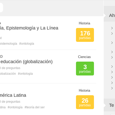
Ah
a
Historia
ía, Epistemología y La Línea
176
partidas
st
pistemología
#ontología
 D
Ciencias
 educación (globalización)
3
l de preguntas
partidas
obalización
#ontología
Historia
mérica Latina
26
l de preguntas
Te
partidas
tina
#ontología
#teoría del ser