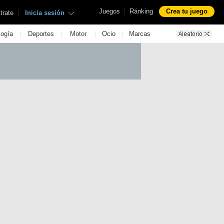
|
Juegos
Ránking
Crea tu juego
|
trate
Inicia sesión
|
|
|
|
logía
Deportes
Motor
Ocio
Marcas