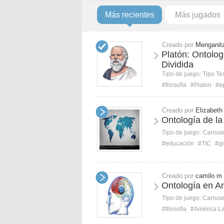
Más recientes
Más jugados
Creado por
Menganit
Platón: Ontolog
Dividida
Tipo de juego:
Tipo Te
#filosofía
#Platon
#e
Creado por
Elizabeth
Ontología de la
Tipo de juego:
Carruse
#educación
#TIC
#gl
Creado por
camilo m
Ontología en A
Tipo de juego:
Carruse
#filosofía
#América La