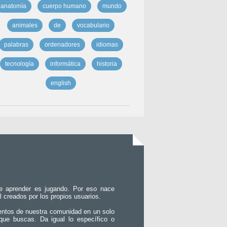
anatomía
cuerpo humano
mundo
animales
de
vocabulario
palabras
ordenadores
idiomas
tecnología
informática
historia
english
e aprender es jugando. Por eso nace
l creados por los propios usuarios.
entos de nuestra comunidad en un solo
que buscas. Da igual lo específico o