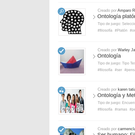
Creado por
Amparo R
Ontología plató
Tipo de juego:
Selecci
#filosofía
#Platón
#o
Creado por
Warley Ja
Ontología
Tipo de juego:
Tipo Te
#filosofía
#ser
#pens
Creado por
karen tat
Ontología y Met
Tipo de juego:
Encuent
#filosofía
#ramas
#p
Creado por
carmencla
Ser humano: Fil