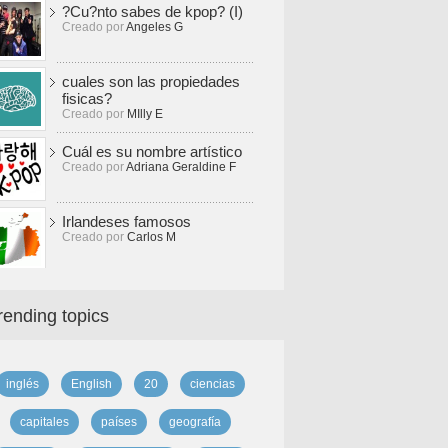
?Cu?nto sabes de kpop? (I)
Creado por
Angeles G
cuales son las propiedades
fisicas?
Creado por
MIlly E
Cuál es su nombre artístico
Creado por
Adriana Geraldine F
Irlandeses famosos
Creado por
Carlos M
rending topics
inglés
English
20
ciencias
capitales
países
geografía