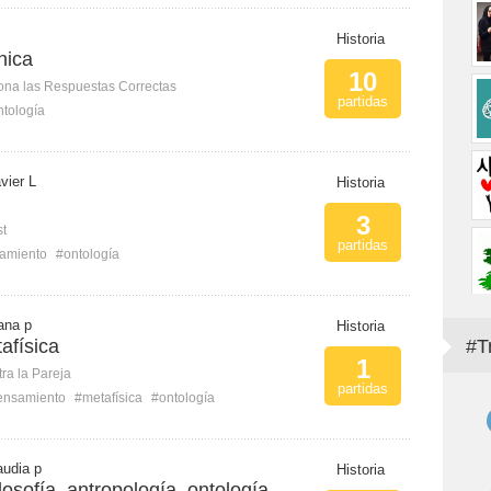
Historia
nica
10
ona las Respuestas Correctas
partidas
ntología
vier L
Historia
3
st
partidas
amiento
#ontología
iana p
Historia
afísica
#T
1
ra la Pareja
partidas
ensamiento
#metafísica
#ontología
udia p
Historia
osofía, antropología, ontología