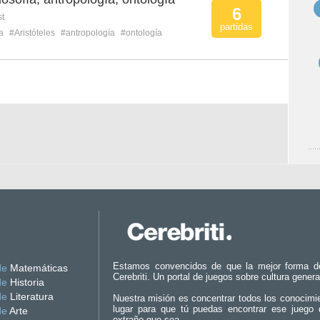
6
st
partidas
ía
#Aristóteles
#antropología
#ontología
Estamos convencidos de que la mejor forma d
de
Matemáticas
Cerebriti. Un portal de juegos sobre cultura genera
de
Historia
de
Literatura
Nuestra misión es concentrar todos los conocimi
lugar para que tú puedas encontrar ese juego 
de
Arte
extraño que sea.