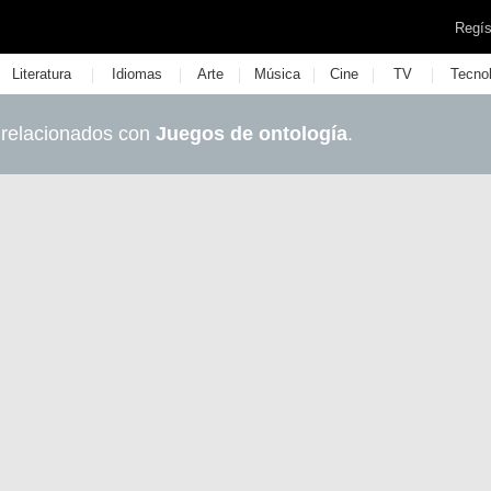
Regís
|
|
|
|
|
|
Literatura
Idiomas
Arte
Música
Cine
TV
Tecno
 relacionados con
Juegos de ontología
.