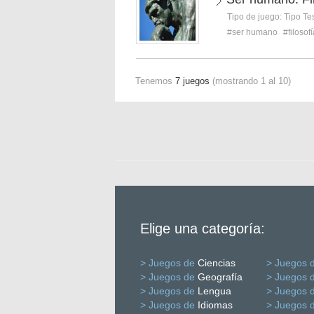
Tipo de juego:
Tipo Te
#ser humano
#filosof
Tenemos
7 juegos
(mostrando 1 al 10)
Elige una categoría:
> Juegos de
Ciencias
> Juegos 
> Juegos de
Geografía
> Juegos 
> Juegos de
Lengua
> Juegos 
> Juegos de
Idiomas
> Juegos 