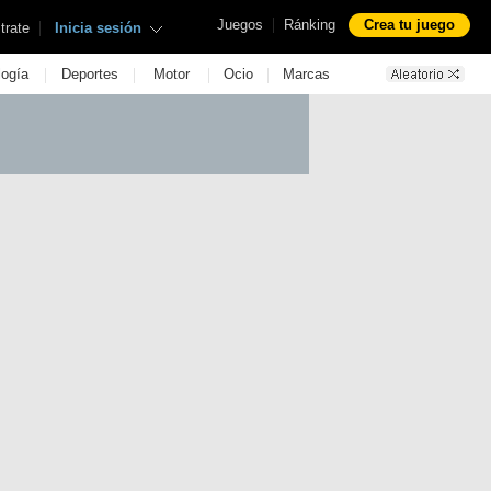
|
Juegos
Ránking
Crea tu juego
|
trate
Inicia sesión
|
|
|
|
logía
Deportes
Motor
Ocio
Marcas