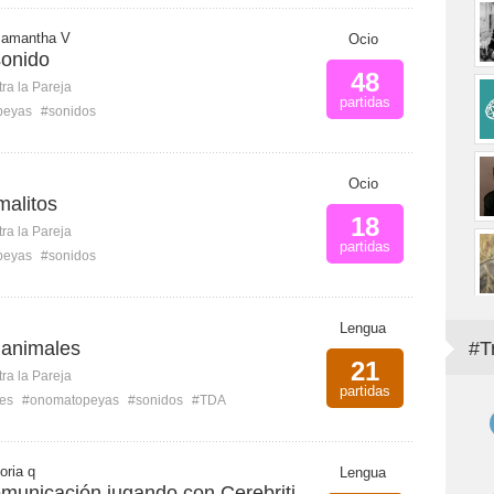
Samantha V
Ocio
sonido
48
ra la Pareja
partidas
peyas
#sonidos
Ocio
malitos
18
ra la Pareja
partidas
peyas
#sonidos
Lengua
 animales
#T
21
ra la Pareja
partidas
es
#onomatopeyas
#sonidos
#TDA
oria q
Lengua
unicación jugando con Cerebriti