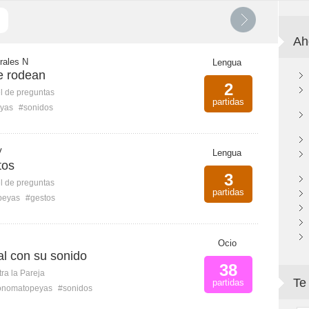
Ah
rales N
Lengua
e rodean
2
l de preguntas
partidas
yas
#sonidos
V
Lengua
tos
3
l de preguntas
partidas
peyas
#gestos
Ocio
l con su sonido
38
ra la Pareja
Te
partidas
onomatopeyas
#sonidos