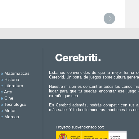
Estamos convencidos de que la mejor forma d
de
Matemáticas
Cerebriti. Un portal de juegos sobre cultura genera
de
Historia
de
Literatura
Nuestra misión es concentrar todos los conocimi
lugar para que tú puedas encontrar ese juego 
de
Arte
extraño que sea.
de
Cine
de
Tecnología
En Cerebriti además, podrás competir con tus a
más sabe. Y todo ello mientras mantienes tus ne
de
Motor
de
Marcas