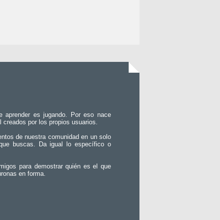
e aprender es jugando. Por eso nace
l creados por los propios usuarios.
entos de nuestra comunidad en un solo
que buscas. Da igual lo específico o
migos para demostrar quién es el que
uronas en forma.