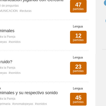
47
l de preguntas
partidas
MUNICACION
#lecturas
Lengua
animales
12
ra la Pareja
partidas
peyas
#sonidos
Lengua
 ruido?
23
ra la Pareja
partidas
peyas
#sonidos
a
Lengua
nimales y su respectivo sonido
45
ra la Pareja
partidas
primaria
#onomatopeyas
#sonidos