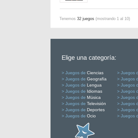
Tenemos
32 juegos
(mostrando 1 al 10)
Elige una categoría:
> Juegos de
Ciencias
> Juegos 
> Juegos de
Geografía
> Juegos 
> Juegos de
Lengua
> Juegos 
> Juegos de
Idiomas
> Juegos 
> Juegos de
Música
> Juegos 
> Juegos de
Televisión
> Juegos 
> Juegos de
Deportes
> Juegos 
> Juegos de
Ocio
> Juegos 