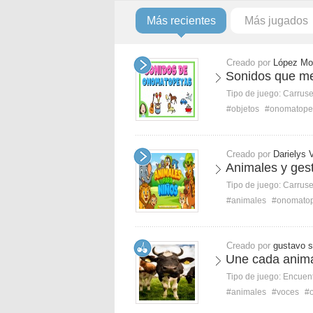
Más recientes
Más jugados
Creado por
López Mo
Sonidos que m
Tipo de juego:
Carruse
#objetos
#onomatope
Creado por
Darielys 
Animales y ges
Tipo de juego:
Carruse
#animales
#onomato
Creado por
gustavo s
Une cada anima
Tipo de juego:
Encuent
#animales
#voces
#