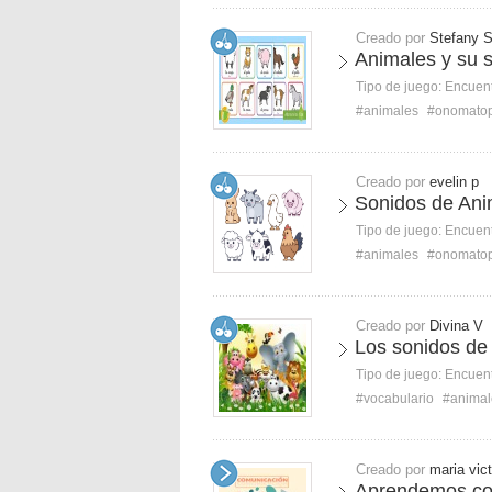
Creado por
Stefany 
Animales y su 
Tipo de juego:
Encuent
#animales
#onomato
Creado por
evelin p
Sonidos de Ani
Tipo de juego:
Encuent
#animales
#onomato
Creado por
Divina V
Los sonidos de
Tipo de juego:
Encuent
#vocabulario
#animal
Creado por
maria vict
Aprendemos com