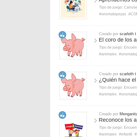
Tipo de juego:
Carruse
#onomatopeyas
#CO
Creado por
scarleth t
El coro de los 
Tipo de juego:
Encuent
#animales
#onomato
Creado por
scarleth t
¿Quién hace el
Tipo de juego:
Encuent
#animales
#onomato
Creado por
Menganit
Reconoce los a
Tipo de juego:
Encuent
#animales
#infantil
#