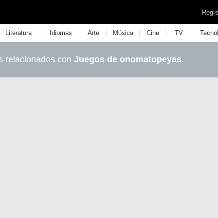
Regís
|
|
|
|
|
|
Literatura
Idiomas
Arte
Música
Cine
TV
Tecno
s relacionados con
Juegos de onomatopeyas
.