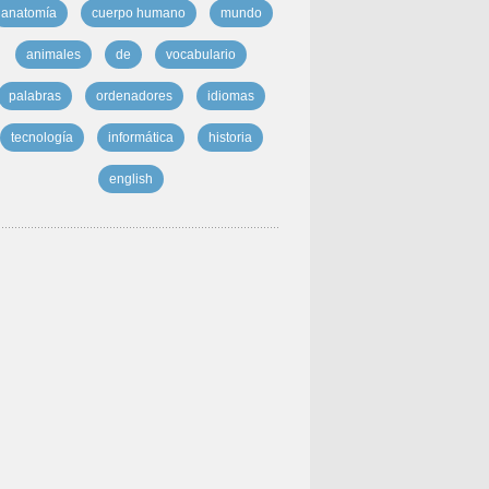
anatomía
cuerpo humano
mundo
animales
de
vocabulario
palabras
ordenadores
idiomas
tecnología
informática
historia
english