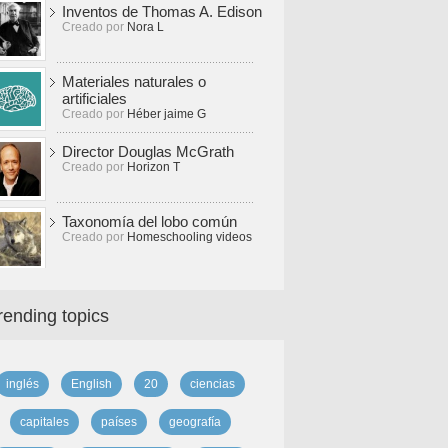
Inventos de Thomas A. Edison
Creado por
Nora L
Materiales naturales o
artificiales
Creado por
Héber jaime G
Director Douglas McGrath
Creado por
Horizon T
Taxonomía del lobo común
Creado por
Homeschooling videos
rending topics
inglés
English
20
ciencias
capitales
países
geografía