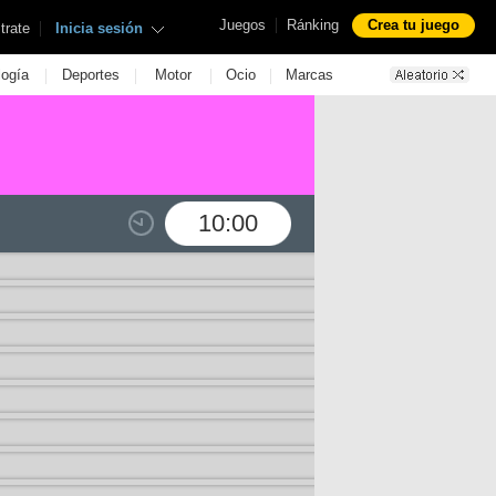
|
Juegos
Ránking
Crea tu juego
|
trate
Inicia sesión
|
|
|
|
logía
Deportes
Motor
Ocio
Marcas
10:00