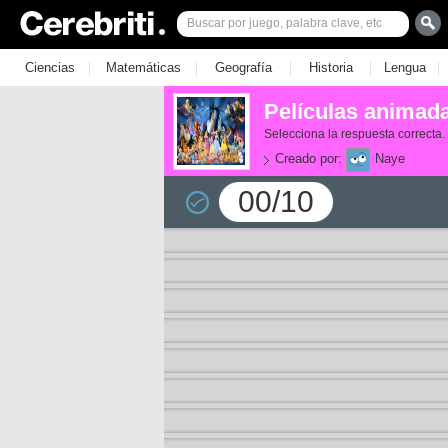
|
|
|
|
|
Ciencias
Matemáticas
Geografía
Historia
Lengua
Películas animad
Selecciona la respuesta correcta.
Creado por:
Naye
00/10